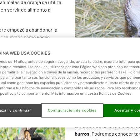
s animales de granja se utiliza
den servir de alimento al
bre empezó a abandonar la
car animales como
vacas,
e asentasen en poblados en
a disponibilidad de alimento o
GINA WEB USA COOKIES
enos de 14 años, antes de seguir navegando, avisa a tu padre, madre o tutor para qu
cepte o rechace. Las cookies utilizadas por esta Página Web son propias y de tercer
 permitirte la navegación a través de la misma, recordar tus preferencias (ej. idioma)
para mejorar tanto sus funcionalidades como los productos y servicios que ponem
, así como gestionar los espacios publicitarios y personalizarte nuestra oferta de p
onforme a tus hábitos de navegación y contenidos visualizados. Para ello recabamo
spositivo y tu comportamiento. Más información en nuestra Política de Cookies
azar y continuar
Configuración de cookies
Aceptar y co
En el área temática de La Gra
características de animales 
burros
. Podremos conocer tam