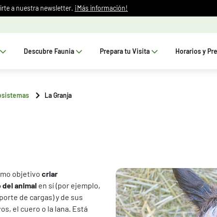
irte a nuestra newsletter.
¡Más información!
Descubre Faunia
Prepara tu Visita
Horarios y Pr
osistemas
La Granja
omo objetivo
criar
 del animal
en sí (por ejemplo,
sporte de cargas) y de sus
os, el cuero o la lana. Está