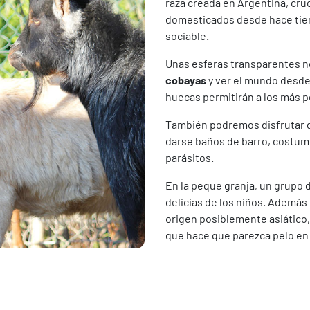
raza creada en Argentina, cru
domesticados desde hace tiem
sociable.
Unas esferas transparentes n
cobayas
y ver el mundo desde
huecas permitirán a los más 
También podremos disfrutar 
darse baños de barro, costumb
parásitos.
En la peque granja, un grupo 
delicias de los niños. Además
origen posiblemente asiático,
que hace que parezca pelo en 