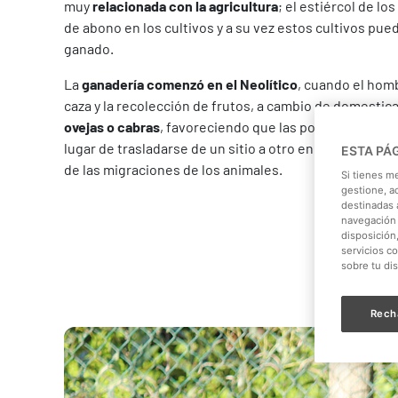
muy
relacionada con la agricultura
; el estiércol de lo
de abono en los cultivos y a su vez estos cultivos pue
ganado.
La
ganadería comenzó en el Neolítico
, cuando el hom
caza y la recolección de frutos, a cambio de domesti
ovejas o cabras
, favoreciendo que las poblaciones s
lugar de trasladarse de un sitio a otro en función de l
ESTA PÁ
de las migraciones de los animales.
Si tienes m
gestione, a
destinadas a
navegación 
disposición
servicios c
sobre tu di
Rech