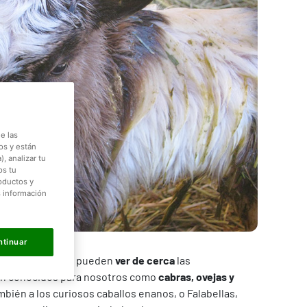
e las
os y están
, analizar tu
os tu
roductos y
s información
ntinuar
nja de Faunia, se pueden
ver de cerca
las
tan conocidos para nosotros como
cabras, ovejas y
bién a los curiosos caballos enanos, o Falabellas,