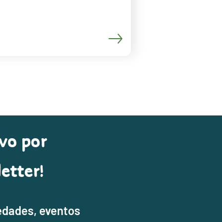
vo por
etter!
edades, eventos