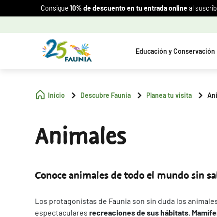
Consigue
10% de descuento en tu entrada online
al suscrib
Educación y Conservación
Inicio
Descubre Faunia
Planea tu visita
An
Animales
Conoce animales de todo el mundo sin sal
Los protagonistas de Faunia son sin duda los animale
espectaculares
recreaciones de sus hábitats
.
Mamífer