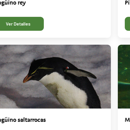
ngüino rey
P
Ver Detalles
ngüino saltarrocas
M