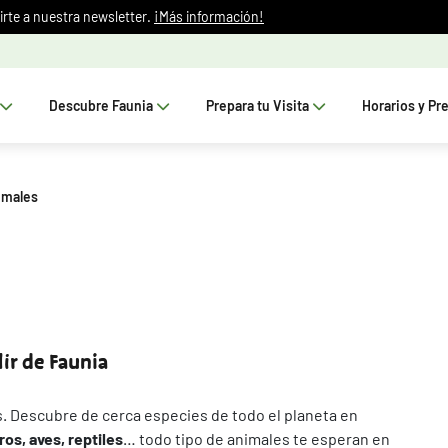
irte a nuestra newsletter.
¡Más información!
Descubre Faunia
Prepara tu Visita
Horarios y Pr
imales
ir de Faunia
s. Descubre de cerca especies de todo el planeta en
os, aves, reptiles
… todo tipo de animales te esperan en