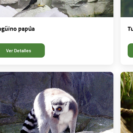
ngüino papúa
T
Ver Detalles