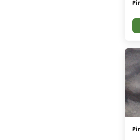
Pi
Pi