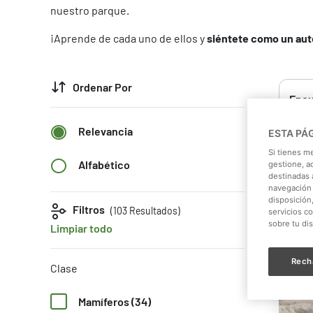
nuestro parque.
¡Aprende de cada uno de ellos y
siéntete como un aut
Ordenar Por
Relevancia
ESTA PÁ
Si tienes m
Alfabético
gestione, a
destinadas a
navegación 
disposición
Filtros
(103
Resultados)
servicios c
sobre tu di
Limpiar todo
Rech
Clase
Mamíferos (34)