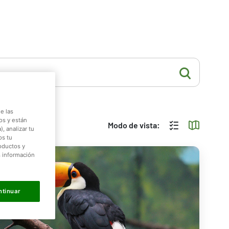
e las
os y están
Modo de vista:
, analizar tu
os tu
roductos y
s información
ntinuar