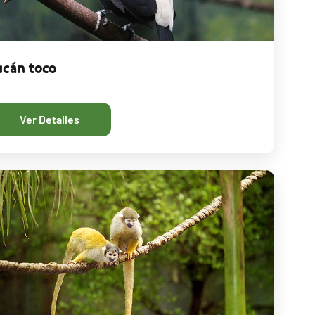
ucán toco
Ver Detalles