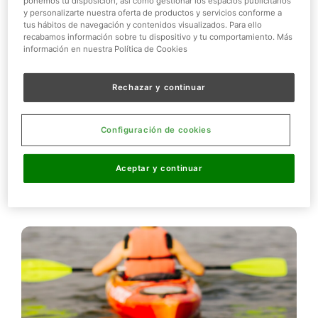
ponemos tu disposición, así como gestionar los espacios publicitarios
y personalizarte nuestra oferta de productos y servicios conforme a
tus hábitos de navegación y contenidos visualizados. Para ello
recabamos información sobre tu dispositivo y tu comportamiento. Más
información en nuestra Política de Cookies
FEBRERO 19, 2026
|
NOTICIAS
Rechazar y continuar
Naturaleza en Madrid con Niños: Guía con
los Mejores Planes en 2025
Configuración de cookies
Explora la naturaleza en Madrid con tus niños:
animales, juegos y actividades al aire libre que harán de
Aceptar y continuar
tu día en familia una aventura inolvidable.