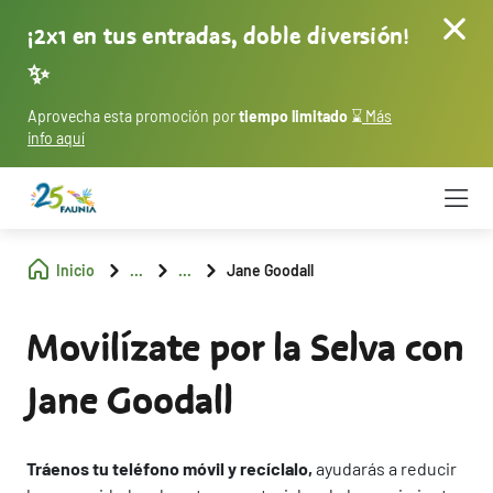
¡2x1 en tus entradas, doble diversión!
✨
Aprovecha esta promoción por
tiempo limitado
⌛
Más
info aquí
Inicio
...
...
Jane Goodall
Movilízate por la Selva con
Jane Goodall
Tráenos tu teléfono móvil y recíclalo,
ayudarás a reducir