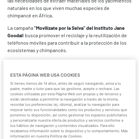
las necesidades de extraer materiales de los yacimientos
naturales en los que viven muchas especies de
chimpancé en África.
La campaña
"Movilízate por la Selva" del Instituto Jane
Goodal
l busca promover el reciclaje y la reutilización de
teléfonos móviles para contribuir a la protección de los
ecosistemas y chimpancés.
Gran parte de las reservas mundiales de
coltán
, un
mineral utilizado en la tecnología, se encuentran en el
ESTA PÁGINA WEB USA COOKIES
este de la República Democrática del Congo. El Instituto
Si tienes menos de 14 años, antes de seguir navegando, avisa a tu
Jane Goodall lidera esta campaña a través de su grupo
padre, madre o tutor para que las gestione, acepte o rechace. Las
Raíces y Brotes España. La campaña alarga la vida útil de
cookies utilizadas por esta Página Web son propias y de terceros y
los móviles y fomenta la donación de dispositivos en
están destinadas a permitirte la navegación a través de la misma,
recordar tus preferencias (ej. idioma), analizar tu navegación para
desuso para:
mejorar tanto sus funcionalidades como los productos y servicios que
ponemos tu disposición, así como gestionar los espacios publicitarios
1.
Reutilizar los móviles
y reducir la demanda de
y personalizarte nuestra oferta de productos y servicios conforme a
tus hábitos de navegación y contenidos visualizados. Para ello
componentes.
recabamos información sobre tu dispositivo y tu comportamiento. Más
información en nuestra Política de Cookies