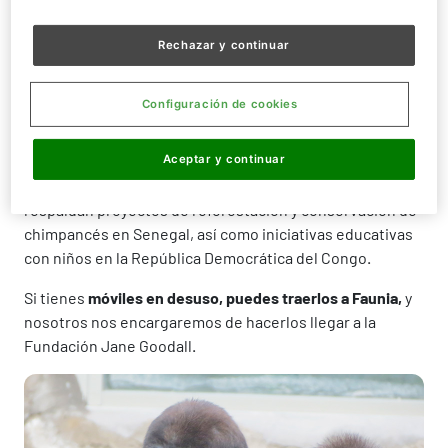
2.
Reciclar componentes útiles
y gestionar de manera
adecuada los materiales tóxicos para prevenir la
Rechazar y continuar
contaminación ambiental.
3.
Recaudar fondos
para apoyar proyectos de desarrollo
Configuración de cookies
en la República Democrática del Congo y programas de
educación y conservación, como el Centro de
Aceptar y continuar
Recuperación de Chimpancés de Tchimpunga, donde se
cuida a más de 150 chimpancés rescatados. También se
respaldan proyectos de reforestación y conservación de
chimpancés en Senegal, así como iniciativas educativas
con niños en la República Democrática del Congo.
Si tienes
móviles en desuso, puedes traerlos a Faunia,
y
nosotros nos encargaremos de hacerlos llegar a la
Fundación Jane Goodall.