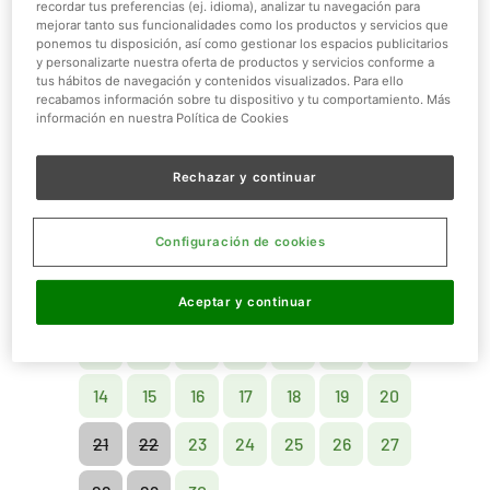
recordar tus preferencias (ej. idioma), analizar tu navegación para
mejorar tanto sus funcionalidades como los productos y servicios que
17
18
19
20
21
22
23
ponemos tu disposición, así como gestionar los espacios publicitarios
y personalizarte nuestra oferta de productos y servicios conforme a
24
25
26
27
28
29
30
tus hábitos de navegación y contenidos visualizados. Para ello
recabamos información sobre tu dispositivo y tu comportamiento. Más
información en nuestra Política de Cookies
31
Rechazar y continuar
Septiembre
2026
Configuración de cookies
L
M
M
J
V
S
D
1
2
3
4
5
6
Aceptar y continuar
7
8
9
10
11
12
13
14
15
16
17
18
19
20
21
22
23
24
25
26
27