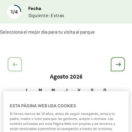
Fecha
1
/
4
Siguiente:
Extras
Selecciona el mejor día para tu visita al parque
Agosto
2026
L
M
M
J
V
S
D
1
2
ESTA PÁGINA WEB USA COOKIES
Si tienes menos de 14 años, antes de seguir navegando, avisa a tu
3
4
5
6
7
8
9
padre, madre o tutor para que las gestione, acepte o rechace. Las
cookies utilizadas por esta Página Web son propias y de terceros y
10
11
12
13
14
15
16
están destinadas a permitirte la navegación a través de la misma,