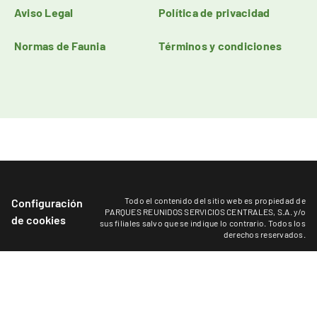
Aviso Legal
Política de privacidad
Normas de Faunia
Términos y condiciones
Todo el contenido del sitio web es propiedad de
Configuración
PARQUES REUNIDOS SERVICIOS CENTRALES, S.A. y/o
de cookies
sus filiales salvo que se indique lo contrario. Todos los
derechos reservados.