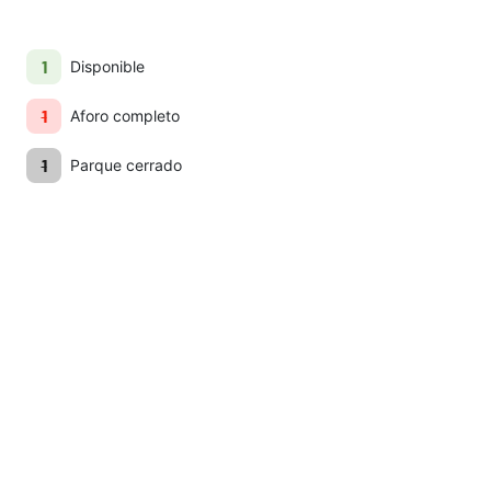
1
Llamadme
Disponible
1
Aforo completo
1
Parque cerrado
Aviso Legal
Política de privacidad
Normas de Faunia
Términos y condiciones