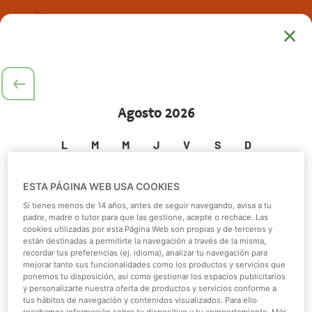
Extras
2
/
4
Siguiente:
Pago
¿Quieres completar tu experiencia?
Consulta nuestra carta y alérgenos
haciendo clic aquí.
Agosto
2026
L
M
M
J
V
S
D
1
2
La
edad mínima
para realizar
ESTA PÁGINA WEB USA COOKIES
nuestras
interacciones con animales
es de
4
3
4
5
6
7
8
9
Si tienes menos de 14 años, antes de seguir navegando, avisa a tu
años
.
padre, madre o tutor para que las gestione, acepte o rechace. Las
Consulta
condiciones
antes de realizar tu
cookies utilizadas por esta Página Web son propias y de terceros y
10
11
12
13
14
15
16
están destinadas a permitirte la navegación a través de la misma,
compra.
recordar tus preferencias (ej. idioma), analizar tu navegación para
17
18
19
20
21
22
23
mejorar tanto sus funcionalidades como los productos y servicios que
ponemos tu disposición, así como gestionar los espacios publicitarios
y personalizarte nuestra oferta de productos y servicios conforme a
24
25
26
27
28
29
30
tus hábitos de navegación y contenidos visualizados. Para ello
Todos
Interacciones
Fotografía
recabamos información sobre tu dispositivo y tu comportamiento. Más