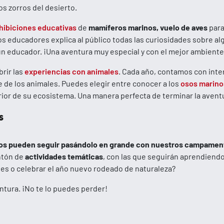
os zorros del desierto.
hibiciones educativas
de
mamíferos marinos, vuelo de aves
para
s educadores explica al público todas las curiosidades sobre a
un educador. ¡Una aventura muy especial y con el mejor ambient
brir las
experiencias con animales
. Cada año, contamos con inter
e de los animales. Puedes elegir entre conocer a los
osos marino
terior de su ecosistema. Una manera perfecta de terminar la avent
s
s pueden seguir pasándolo en grande con nuestros campament
ontón de
actividades temáticas
, con las que seguirán aprendiendo
les o celebrar el año nuevo rodeado de naturaleza?
ntura. ¡No te lo puedes perder!