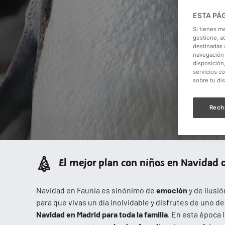
ESTA PÁ
Si tienes m
gestione, a
destinadas a
navegación 
disposición
servicios c
sobre tu di
Rech
El mejor plan con niños en Navidad 
Navidad en Faunia es sinónimo de
emoción
y de ilusi
para que vivas un día inolvidable y disfrutes de uno de
Navidad en Madrid para toda la familia
. En esta época 