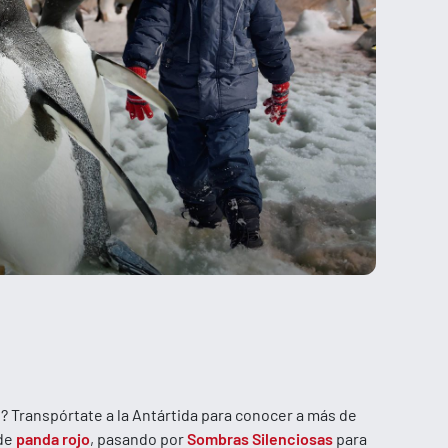
? Transpórtate a la Antártida para conocer a más de
 de
panda rojo
, pasando por
Sombras Silenciosas
para