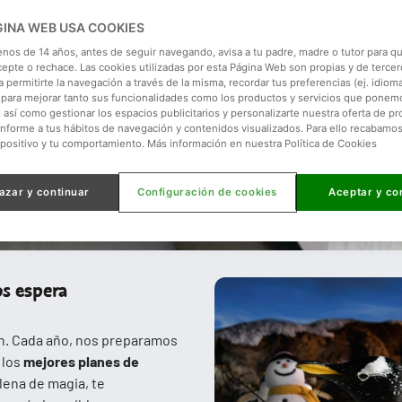
GINA WEB USA COOKIES
enos de 14 años, antes de seguir navegando, avisa a tu padre, madre o tutor para qu
cepte o rechace. Las cookies utilizadas por esta Página Web son propias y de tercer
 permitirte la navegación a través de la misma, recordar tus preferencias (ej. idioma)
para mejorar tanto sus funcionalidades como los productos y servicios que ponem
, así como gestionar los espacios publicitarios y personalizarte nuestra oferta de p
onforme a tus hábitos de navegación y contenidos visualizados. Para ello recabamo
spositivo y tu comportamiento. Más información en nuestra Política de Cookies
azar y continuar
Configuración de cookies
Aceptar y co
os espera
ón. Cada año, nos preparamos
 los
mejores planes de
llena de magia, te