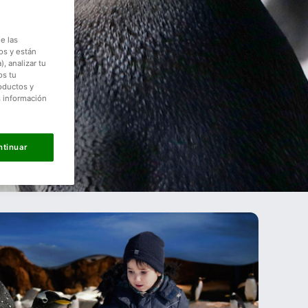
e las
os y están
, analizar tu
os tu
roductos y
s información
ntinuar