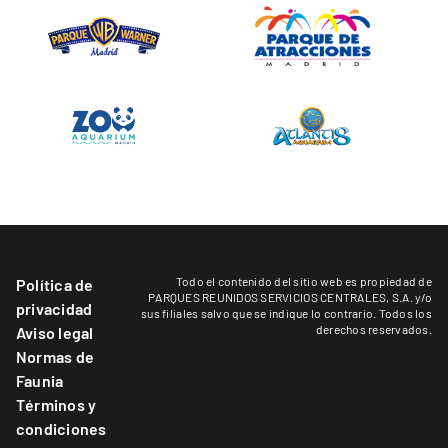
Todo el contenido del sitio web es propiedad de
Política de
PARQUES REUNIDOS SERVICIOS CENTRALES, S.A. y/o
privacidad
sus filiales salvo que se indique lo contrario. Todos los
derechos reservados.
Aviso legal
Normas de
Faunia
Términos y
condiciones