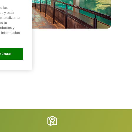
e las
os y están
, analizar tu
os tu
roductos y
s información
ntinuar
.