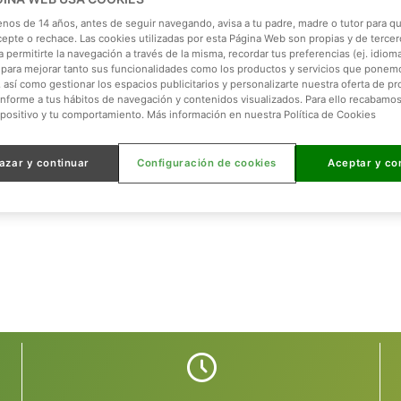
enos de 14 años, antes de seguir navegando, avisa a tu padre, madre o tutor para qu
,
visitas guiadas...
¡todo lo que puedas imaginar!
cepte o rechace. Las cookies utilizadas por esta Página Web son propias y de tercer
puestas adaptadas a alergias e intolerancias alimenticias.
 permitirte la navegación a través de la misma, recordar tus preferencias (ej. idioma)
para mejorar tanto sus funcionalidades como los productos y servicios que ponem
, así como gestionar los espacios publicitarios y personalizarte nuestra oferta de p
onforme a tus hábitos de navegación y contenidos visualizados. Para ello recabamo
spositivo y tu comportamiento. Más información en nuestra Política de Cookies
ar:
azar y continuar
Configuración de cookies
Aceptar y co
uí en Faunia puedes organizar
cualquier tipo de evento
.
ados de ayudarte a crear el evento más único y adecuado para ti