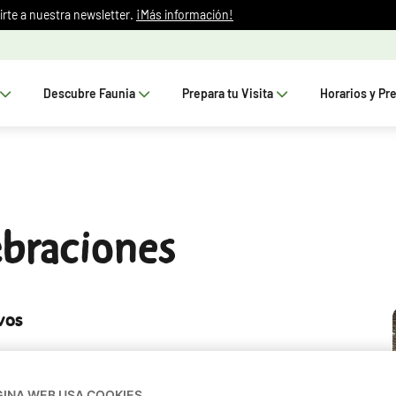
irte a nuestra newsletter.
¡Más información!
Descubre Faunia
Prepara tu Visita
Horarios y Pr
lebraciones
vos
uieres que tus invitados
recuerden para siempre
. Con el
 contarás con
detalles que marcan la diferencia
:
GINA WEB USA COOKIES