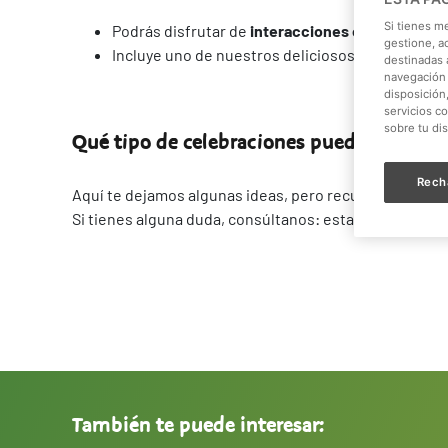
Si tienes m
Podrás disfrutar de
interacciones con animales
gestione, a
Incluye uno de nuestros deliciosos
menús
y pro
destinadas a
navegación 
disposición
servicios c
sobre tu di
Qué tipo de celebraciones puedes organiz
Rech
Aquí te dejamos algunas ideas, pero recuerda que aq
Si tienes alguna duda, consúltanos: estaremos encant
También te puede interesar: