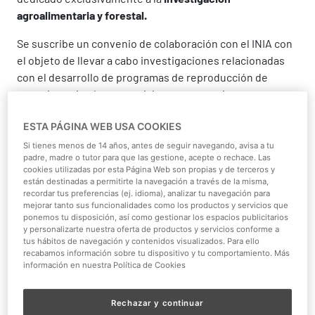
agroalimentaria y forestal.
Se suscribe un convenio de colaboración con el INIA con
el objeto de llevar a cabo investigaciones relacionadas
con el desarrollo de programas de reproducción de
especies animales, especialmente, especies
amenazadas, así como la participación en
acciones de
ESTA PÁGINA WEB USA COOKIES
investigación y divulgación científica relacionadas con
el mundo animal.
Si tienes menos de 14 años, antes de seguir navegando, avisa a tu
padre, madre o tutor para que las gestione, acepte o rechace. Las
cookies utilizadas por esta Página Web son propias y de terceros y
están destinadas a permitirte la navegación a través de la misma,
recordar tus preferencias (ej. idioma), analizar tu navegación para
mejorar tanto sus funcionalidades como los productos y servicios que
ponemos tu disposición, así como gestionar los espacios publicitarios
y personalizarte nuestra oferta de productos y servicios conforme a
tus hábitos de navegación y contenidos visualizados. Para ello
recabamos información sobre tu dispositivo y tu comportamiento. Más
información en nuestra Política de Cookies
Rechazar y continuar