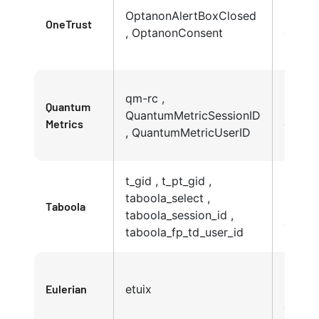
OptanonAlertBoxClosed
Privac
OneTrust
, OptanonConsent
de
Cooki
Políti
qm-rc ,
Quantum
Privac
QuantumMetricSessionID
Metrics
de Qu
, QuantumMetricUserID
Metric
t_gid , t_pt_gid ,
Políti
taboola_select ,
Taboola
Privac
taboola_session_id ,
de Ta
taboola_fp_td_user_id
Políti
Eulerian
etuix
Privac
de Eul