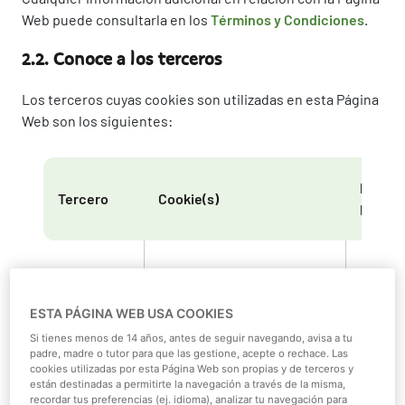
Web puede consultarla en los
Términos y Condiciones
.
2.2. Conoce a los terceros
Los terceros cuyas cookies son utilizadas en esta Página
Web son los siguientes:
Politic
Tercero
Cookie(s)
Privac
Decla
de
privac
ESTA PÁGINA WEB USA COOKIES
de
Si tienes menos de 14 años, antes de seguir navegando, avisa a tu
Microsoft
affinityaff
Micros
padre, madre o tutor para que las gestione, acepte o rechace. Las
cookies utilizadas por esta Página Web son propias y de terceros y
privac
están destinadas a permitirte la navegación a través de la misma,
de
recordar tus preferencias (ej. idioma), analizar tu navegación para