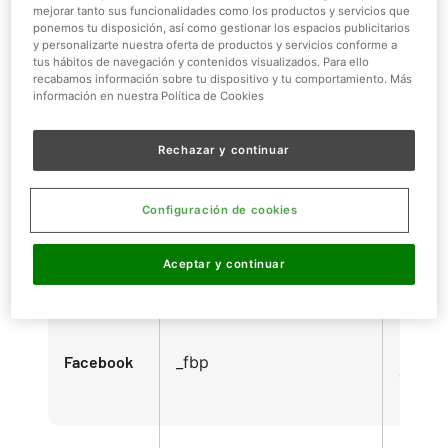
Micros
mejorar tanto sus funcionalidades como los productos y servicios que
ponemos tu disposición, así como gestionar los espacios publicitarios
y personalizarte nuestra oferta de productos y servicios conforme a
tus hábitos de navegación y contenidos visualizados. Para ello
Políti
_ga dc_gtm_UA-
recabamos información sobre tu dispositivo y tu comportamiento. Más
Privac
información en nuestra Política de Cookies
xxxxxxxx ,
Google
Privac
ga_xxxxxxxxxx ,
Condi
Rechazar y continuar
gat_UA-XXXXXX-X, _gid
– Goo
Configuración de cookies
igodigitalst_xxxxxxxxx ,
Polític
SalesForce
igodigitalstdomain ,
Privac
Aceptar y continuar
igodigitaltc2
Sales
Políti
Privac
Facebook
_fbp
de
Faceb