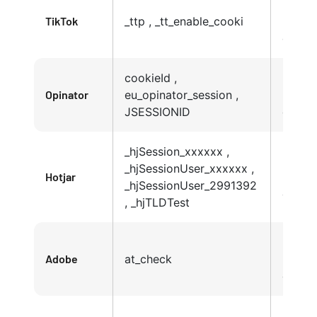
Políti
TikTok
_ttp , _tt_enable_cooki
Privac
de Tik
cookieId ,
Políti
Opinator
eu_opinator_session ,
Privac
JSESSIONID
de Op
_hjSession_xxxxxx ,
Políti
_hjSessionUser_xxxxxx ,
Hotjar
Privac
_hjSessionUser_2991392
de Ho
, _hjTLDTest
Políti
Adobe
at_check
Privac
de Ad
Políti