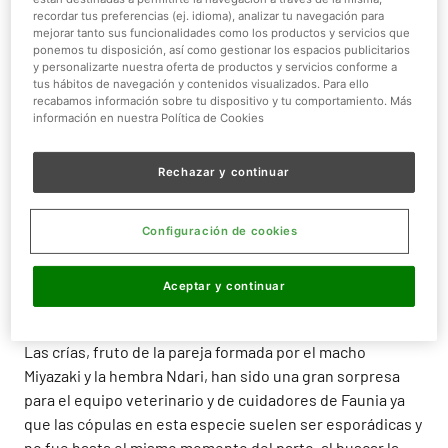
midieron 15 centímetros de longitud (desde el hocico
recordar tus preferencias (ej. idioma), analizar tu navegación para
hasta la cola), desciendan del nido donde permanecían
mejorar tanto sus funcionalidades como los productos y servicios que
ponemos tu disposición, así como gestionar los espacios publicitarios
protegidas por su madre para dar sus primeros pasos.
y personalizarte nuestra oferta de productos y servicios conforme a
tus hábitos de navegación y contenidos visualizados. Para ello
El nacimiento de estos pequeños carnívoros de hábitos
recabamos información sobre tu dispositivo y tu comportamiento. Más
arborícolas, originarios del sudeste asiático, supone
información en nuestra Política de Cookies
todo un logro en un parque de animales ya que en muy
pocas ocasiones consiguen reproducirse en cautividad.
Rechazar y continuar
Las condiciones del área temática de Sombras
Silenciosas en Faunia, con una temperatura media de 28
Configuración de cookies
ºC y luz de baja intensidad, han resultado totalmente
favorables para lograr la reproducción de estos
mamíferos vivérridos que nacen con los ojos y los oídos
Aceptar y continuar
totalmente cerrados hasta la segunda semana de vida.
Las crías, fruto de la pareja formada por el macho
Miyazaki y la hembra Ndari, han sido una gran sorpresa
para el equipo veterinario y de cuidadores de Faunia ya
que las cópulas en esta especie suelen ser esporádicas y
no fue hasta el mismo momento del parto, al buscar la