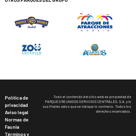
Todo el contenido del sitio web es propiedad de
Política de
PARQUES REUNIDOS SERVICIOS CENTRALES, S.A. y/o
privacidad
sus filiales salvo que se indique lo contrario. Todos los
derechos reservados.
Aviso legal
Normas de
Faunia
Términos y