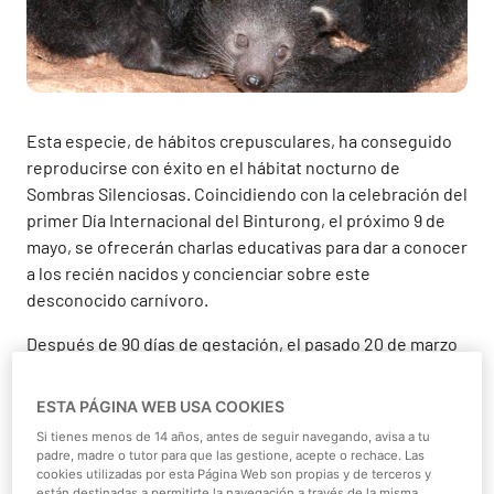
Esta especie, de hábitos crepusculares, ha conseguido
reproducirse con éxito en el hábitat nocturno de
Sombras Silenciosas. Coincidiendo con la celebración del
primer Día Internacional del Binturong, el próximo 9 de
mayo, se ofrecerán charlas educativas para dar a conocer
a los recién nacidos y concienciar sobre este
desconocido carnívoro.
Después de 90 días de gestación, el pasado 20 de marzo
nacían, por primera vez en Faunia, tres crías de
binturong (Arctictis binturong), una curiosa especie
ESTA PÁGINA WEB USA COOKIES
desconocida para muchos por su aspecto similar a un
Si tienes menos de 14 años, antes de seguir navegando, avisa a tu
oso-gato. Ha tenido que transcurrir más de un mes para
padre, madre o tutor para que las gestione, acepte o rechace. Las
que las crías, que pesaron alrededor de 150 gramos y
cookies utilizadas por esta Página Web son propias y de terceros y
están destinadas a permitirte la navegación a través de la misma,