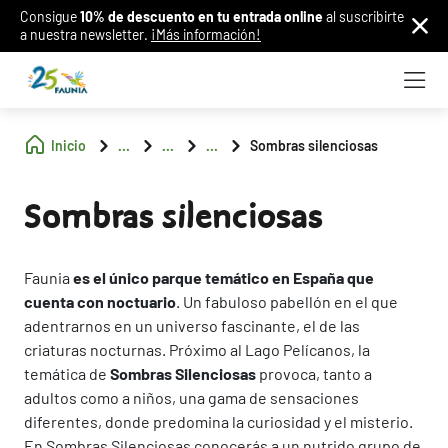
Consigue
10% de descuento en tu entrada online
al suscribirte
a nuestra newsletter.
¡Más información!
Inicio
...
...
...
Sombras silenciosas
Sombras silenciosas
Faunia
es el único parque temático en España que
cuenta con noctuario
. Un fabuloso pabellón en el que
adentrarnos en un universo fascinante, el de las
criaturas nocturnas. Próximo al Lago Pelícanos, la
temática de
Sombras Silenciosas
provoca, tanto a
adultos como a niños, una gama de sensaciones
diferentes, donde predomina la curiosidad y el misterio.
En Sombras Silenciosas conocerás a un nutrido grupo de