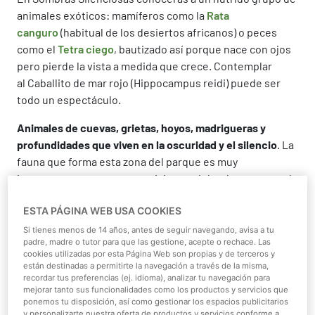
animales exóticos: mamíferos como la
Rata
canguro
(habitual de los desiertos africanos) o peces
como el
Tetra ciego
, bautizado así porque nace con ojos
pero pierde la vista a medida que crece. Contemplar
al Caballito de mar rojo (Hippocampus reidi) puede ser
todo un espectáculo.
Animales de cuevas, grietas, hoyos, madrigueras y
profundidades que viven en la oscuridad y el silencio
. La
fauna que forma esta zona del parque es muy
interesante, aunque como visitante deberás respetar el
ambiente nocturno del lugar (no se pueden realizar fotos
ESTA PÁGINA WEB USA COOKIES
con flash). Sombras Silenciosas es un pasaje perfecto
para detenerse y observar los comportamientos de
Si tienes menos de 14 años, antes de seguir navegando, avisa a tu
padre, madre o tutor para que las gestione, acepte o rechace. Las
criaturas como la
Mofeta
, cuya dieta beneficia el control
cookies utilizadas por esta Página Web son propias y de terceros y
de las plagas de insectos y roedores. O los lentísimos
están destinadas a permitirte la navegación a través de la misma,
desplazamientos del
Perezoso de dos dedos,
uno de los
recordar tus preferencias (ej. idioma), analizar tu navegación para
mejorar tanto sus funcionalidades como los productos y servicios que
buenos nadadores con que cuenta Faunia.
ponemos tu disposición, así como gestionar los espacios publicitarios
y personalizarte nuestra oferta de productos y servicios conforme a