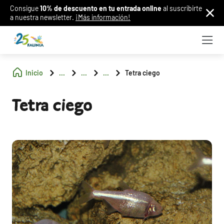
Consigue
10% de descuento en tu entrada online
al suscribirte
a nuestra newsletter.
¡Más información!
Inicio
...
...
...
Tetra ciego
Tetra ciego