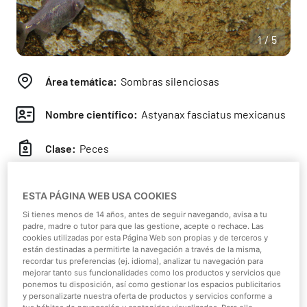
1/5
Área temática:
Sombras silenciosas
Nombre científico:
Astyanax fasciatus mexicanus
Clase:
Peces
Continente:
América Central y el Caribe
ESTA PÁGINA WEB USA COOKIES
Hábitat:
Ríos, marismas, pantanos y lagos
Si tienes menos de 14 años, antes de seguir navegando, avisa a tu
padre, madre o tutor para que las gestione, acepte o rechace. Las
cookies utilizadas por esta Página Web son propias y de terceros y
Dieta:
Omnívoro
están destinadas a permitirte la navegación a través de la misma,
recordar tus preferencias (ej. idioma), analizar tu navegación para
mejorar tanto sus funcionalidades como los productos y servicios que
Peso:
/
ponemos tu disposición, así como gestionar los espacios publicitarios
y personalizarte nuestra oferta de productos y servicios conforme a