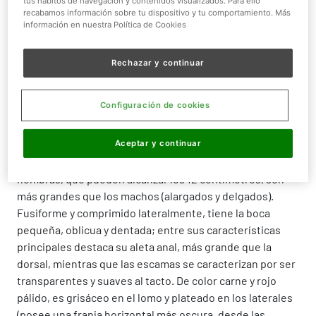
tus hábitos de navegación y contenidos visualizados. Para ello
Tamaño:
9 a 12 cm
recabamos información sobre tu dispositivo y tu comportamiento. Más
información en nuestra Política de Cookies
Rechazar y continuar
¿QUIÉN ES?
Configuración de cookies
El Tetra Ciego (llamado
Tetra cavernícola y Tetra
Aceptar y continuar
mexicano
), es un pez que se distribuye, sobre todo,
en
ríos subterráneos y cavernas de México
. Las
hembras, que pueden alcanzar los 12 centímetros, son
más grandes que los machos (alargados y delgados).
Fusiforme y comprimido lateralmente, tiene la boca
pequeña, oblicua y dentada; entre sus características
principales destaca su aleta anal, más grande que la
dorsal, mientras que las escamas se caracterizan por ser
transparentes y suaves al tacto. De color carne y rojo
pálido, es grisáceo en el lomo y plateado en los laterales
(posee una franja horizontal más oscura, desde las