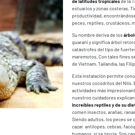
de latitudes tropicales
de la T
estuarios y zonas costeras. T
productividad, encontrándos
peces, reptiles, crustáceos, 
Su nombre deriva de los
árbol
guaraní y significa árbol reto
catástrofes del tipo de fuerte
maremotos. Con tales fines s
de Vietnam, Tailandia, las Filip
Esta instalación permite conoc
nuestros cocodrilos del Nilo.
actividades más impresionant
nuestros cuidadores explican 
increíbles reptiles y de su die
comen insectos, arañas, ranas
Siendo adultos, los peces se c
cazar antílopes, cebras, facó
humanos, si se tercia. Son ca