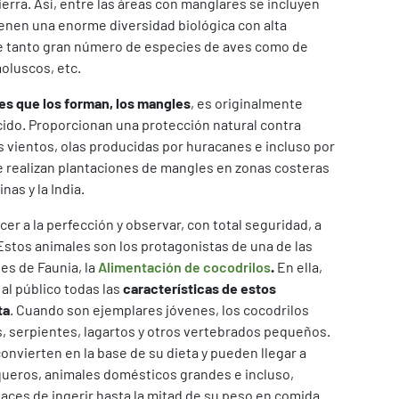
ierra. Así, entre las áreas con manglares se incluyen
ienen una enorme diversidad biológica con alta
e tanto gran número de especies de aves como de
moluscos, etc.
es que los forman, los mangles
, es originalmente
rcido. Proporcionan una protección natural contra
s vientos, olas producidas por huracanes e incluso por
e realizan plantaciones de mangles en zonas costeras
inas y la India.
er a la perfección y observar, con total seguridad, a
 Estos animales son los protagonistas de una de las
es de Faunia, la
Alimentación de cocodrilos
.
En ella,
al público todas las
características de estos
ta
. Cuando son ejemplares jóvenes, los cocodrilos
, serpientes, lagartos y otros vertebrados pequeños.
onvierten en la base de su dieta y pueden llegar a
queros, animales domésticos grandes e incluso,
paces de ingerir hasta la mitad de su peso en comida.