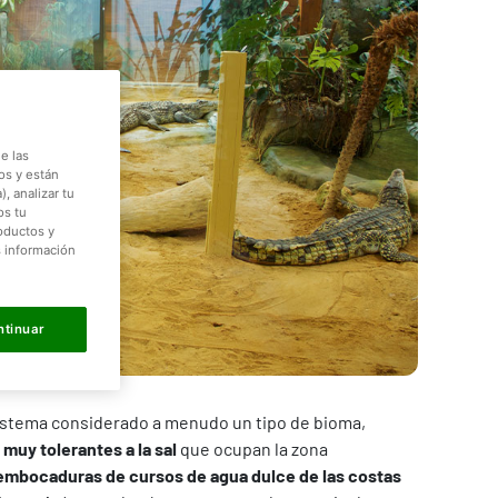
e las
os y están
, analizar tu
os tu
roductos y
s información
ntinuar
sistema considerado a menudo un tipo de bioma,
muy tolerantes a la sal
que ocupan la zona
mbocaduras de cursos de agua dulce de las costas