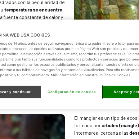
drados con la peculiaridad de
su
temperatura se encuentre
a fuente constante de calor y
bo su
metabolismo y actividad
el año una temperatura propia
GINA WEB USA COOKIES
ada más entrar en la
enos de 14 años, antes de seguir navegando, avisa a tu padre, madre o tutor para qu
cepte o rechace. Las cookies utilizadas por esta Página Web son propias y de tercer
 permitirte la navegación a través de la misma, recordar tus preferencias (ej. idioma)
para mejorar tanto sus funcionalidades como los productos y servicios que ponem
, así como gestionar los espacios publicitarios y personalizarte nuestra oferta de p
onforme a tus hábitos de navegación y contenidos visualizados. Para ello recabamo
spositivo y tu comportamiento. Más información en nuestra Política de Cookies
azar y continuar
Configuración de cookies
Aceptar y co
El manglar es un tipo de eco
formado por
árboles (mangle) 
intermareal cercana a las
dese