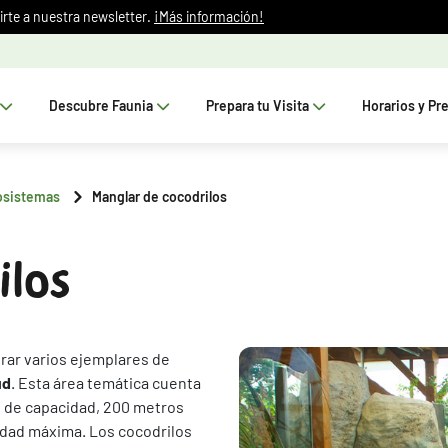
irte a nuestra newsletter.
¡Más información!
Descubre Faunia
Prepara tu Visita
Horarios y Pr
osistemas
Manglar de cocodrilos
ilos
rar varios ejemplares de
ud
. Esta área temática cuenta
 de capacidad, 200 metros
idad máxima. Los cocodrilos