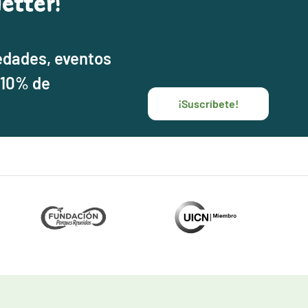
etter!
edades, eventos
 10% de
¡Suscríbete!