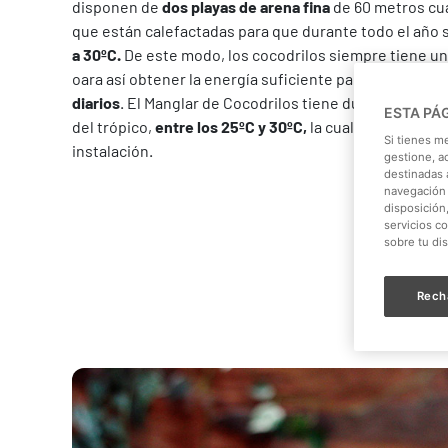
disponen de
dos playas de arena fina
de 60 metros cua
que están calefactadas para que durante todo el año 
a 30ºC.
De este modo, los cocodrilos siempre tiene un
oara así obtener la energía suficiente para llevar a ca
diarios
. El Manglar de Cocodrilos tiene durante todo 
ESTA PÁ
del trópico,
entre los 25ºC y 30ºC,
la cual se percibe n
Si tienes m
instalación.
gestione, a
destinadas a
navegación 
disposición
servicios c
sobre tu di
Rech