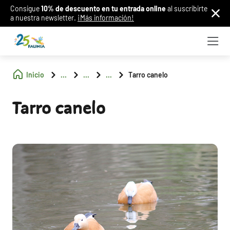
Consigue
10% de descuento en tu entrada online
al suscribirte
a nuestra newsletter.
¡Más información!
Inicio
...
...
...
Tarro canelo
Tarro canelo