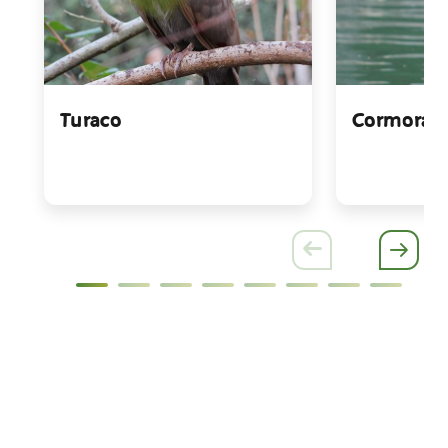
Turaco
Cormorán