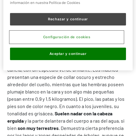
información en nuestra Política de Cookies
Tamaño:
61 - 67 cm
Rechazar y continuar
Configuración de cookies
¿QUIÉN ES?
Aceptar y continuar
El Tarro canelo es un tarro de tamaño mediano que se
caracteriza por su plumaje, de un precioso amarillo
canela, con un espéculo verde brillante. Los machos
presentan una especie de collar oscuro y estrecho
alrededor del cuello, mientras que las hembras poseen
plumaje blanco en la cara y son algo más pequeñas
(pesan entre 0,9 y 1,5 kilogramos). El pico, las patas y los
pies son de color negro. En cuanto a los juveniles, su
tonalidad es grisácea.
Suelen nadar con la cabeza
erguida
y la parte delantera del cuerpo a ras del agua, si
bien
son muy terrestres
. Demuestra cierta preferencia
por los lagos y zonas despejadas de árboles, aunque se