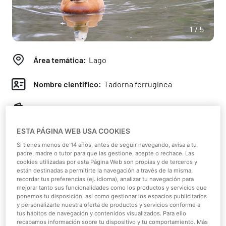
1/5
Área temática:
Lago
Nombre científico:
Tadorna ferruginea
Clase:
Aves
ESTA PÁGINA WEB USA COOKIES
Continente:
África
Si tienes menos de 14 años, antes de seguir navegando, avisa a tu
padre, madre o tutor para que las gestione, acepte o rechace. Las
Hábitat:
Ríos, marismas, pantanos y lagos
cookies utilizadas por esta Página Web son propias y de terceros y
están destinadas a permitirte la navegación a través de la misma,
recordar tus preferencias (ej. idioma), analizar tu navegación para
Dieta:
Herbívoro
mejorar tanto sus funcionalidades como los productos y servicios que
ponemos tu disposición, así como gestionar los espacios publicitarios
y personalizarte nuestra oferta de productos y servicios conforme a
Peso:
1 - 1,6 kg
tus hábitos de navegación y contenidos visualizados. Para ello
recabamos información sobre tu dispositivo y tu comportamiento. Más