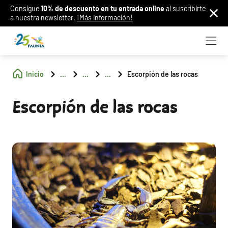
Consigue
10% de descuento en tu entrada online
al suscribirte
a nuestra newsletter.
¡Más información!
Inicio
...
...
...
Escorpión de las rocas
Escorpión de las rocas