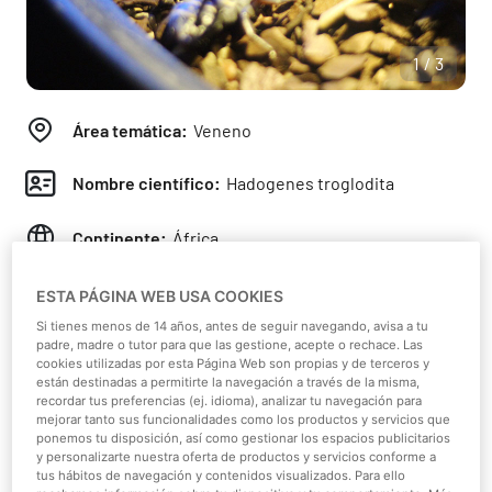
1/3
Área temática:
Veneno
Nombre científico:
Hadogenes troglodita
Continente:
África
Hábitat:
Sabana
ESTA PÁGINA WEB USA COOKIES
Si tienes menos de 14 años, antes de seguir navegando, avisa a tu
Dieta:
Carnívoro
padre, madre o tutor para que las gestione, acepte o rechace. Las
cookies utilizadas por esta Página Web son propias y de terceros y
están destinadas a permitirte la navegación a través de la misma,
Tamaño:
20 cm
recordar tus preferencias (ej. idioma), analizar tu navegación para
mejorar tanto sus funcionalidades como los productos y servicios que
ponemos tu disposición, así como gestionar los espacios publicitarios
y personalizarte nuestra oferta de productos y servicios conforme a
tus hábitos de navegación y contenidos visualizados. Para ello