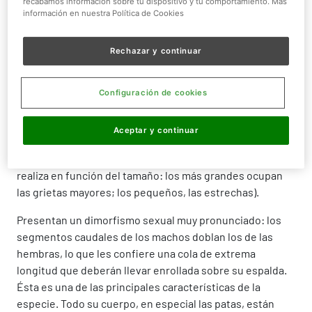
recabamos información sobre tu dispositivo y tu comportamiento. Más
información en nuestra Política de Cookies
¿QUIÉN ES?
Rechazar y continuar
El Escorpión de las Rocas es alargado, aplanado, y
posee
unas grandes pinzas con las que caza y se defiende, a su
vez
. De cola más larga y delgada (en el caso de los
Configuración de cookies
machos), estos escorpiones se mueven por las áreas
más secas de la sabana. Precisamente su nombre
Aceptar y continuar
procede de la
costumbre de refugiarse entre las grietas
de las rocas durante el día
(el reparto del espacio se
realiza en función del tamaño: los más grandes ocupan
las grietas mayores; los pequeños, las estrechas).
Presentan un dimorfismo sexual muy pronunciado: los
segmentos caudales de los machos doblan los de las
hembras, lo que les confiere una cola de extrema
longitud que deberán llevar enrollada sobre su espalda.
Ésta es una de las principales características de la
especie. Todo su cuerpo, en especial las patas, están