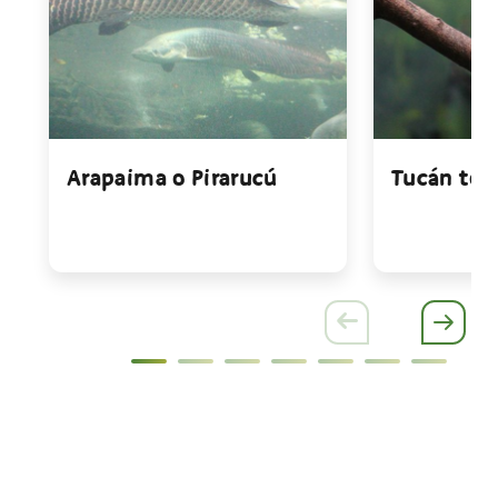
Arapaima o Pirarucú
Tucán toc