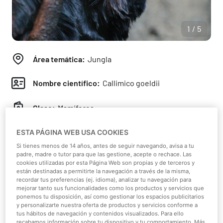
1/5
Área temática:
Jungla
Nombre científico:
Callimico goeldii
Clase:
Mamíferos
Continente:
América del Sur
ESTA PÁGINA WEB USA COOKIES
Si tienes menos de 14 años, antes de seguir navegando, avisa a tu
padre, madre o tutor para que las gestione, acepte o rechace. Las
Hábitat:
Bosque tropical
cookies utilizadas por esta Página Web son propias y de terceros y
están destinadas a permitirte la navegación a través de la misma,
Dieta:
Omnívoro
recordar tus preferencias (ej. idioma), analizar tu navegación para
mejorar tanto sus funcionalidades como los productos y servicios que
ponemos tu disposición, así como gestionar los espacios publicitarios
Peso:
400-850 g
y personalizarte nuestra oferta de productos y servicios conforme a
tus hábitos de navegación y contenidos visualizados. Para ello
recabamos información sobre tu dispositivo y tu comportamiento. Más