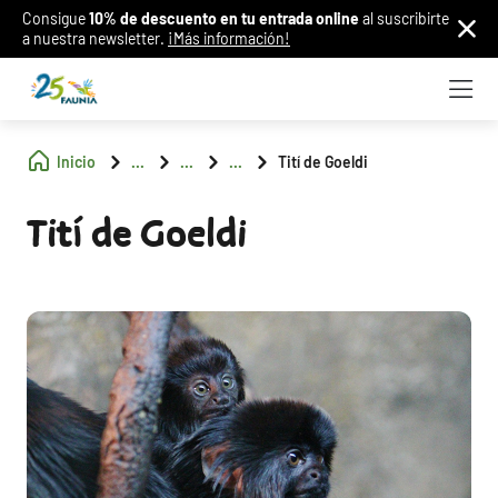
Consigue
10% de descuento en tu entrada online
al suscribirte
a nuestra newsletter.
¡Más información!
Inicio
...
...
...
Tití de Goeldi
Tití de Goeldi