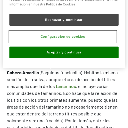
Tamaño:
23 cm
información en nuestra Política de Cookies
Rechazar y continuar
Configuración de cookies
¿QUIÉN ES?
En estado salvaje, los grupos formados por ejemplares
Aceptar y continuar
de Tití de Goeldi
se juntan con especies como el
Tamarino Labiado
(Saguinus labiatus) o el
Tamarino de
Cabeza Amarilla
(Saguinus fuscicollis). Habitan la misma
sección de la selva, aunque el área de acción del tití es
más amplia que la de los
tamarinos
, e incluye varias
comunidades de tamarinos. Eso hace que la relación de
los titís con los otros primates aumente, puesto que las
áreas de acción del tamarino no necesariamente tienen
que estar dentro del terreno tití (es posible que
solamente sea una fracción). Por lo demás, entre las
características morfológicas del Tití de Goeldi está su