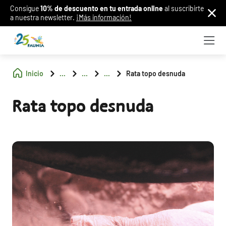
Consigue
10% de descuento en tu entrada online
al suscribirte
a nuestra newsletter.
¡Más información!
Inicio
...
...
...
Rata topo desnuda
Rata topo desnuda