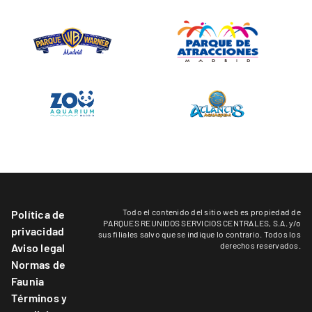
Todo el contenido del sitio web es propiedad de
Política de
PARQUES REUNIDOS SERVICIOS CENTRALES, S.A. y/o
privacidad
sus filiales salvo que se indique lo contrario. Todos los
derechos reservados.
Aviso legal
Normas de
Faunia
Términos y