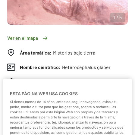
1/5
Ver en el mapa
Área temática:
Misterios bajo tierra
Nombre científico:
Heterocephalus glaber
Clase:
Mamíferos
ESTA PÁGINA WEB USA COOKIES
Continente:
África
Si tienes menos de 14 años, antes de seguir navegando, avisa a tu
padre, madre o tutor para que las gestione, acepte o rechace. Las
Hábitat:
Desert
cookies utilizadas por esta Página Web son propias y de terceros y
están destinadas a permitirte la navegación a través de la misma,
recordar tus preferencias (ej. idioma), analizar tu navegación para
Dieta:
Herbívoro
mejorar tanto sus funcionalidades como los productos y servicios que
ponemos tu disposición, así como gestionar los espacios publicitarios