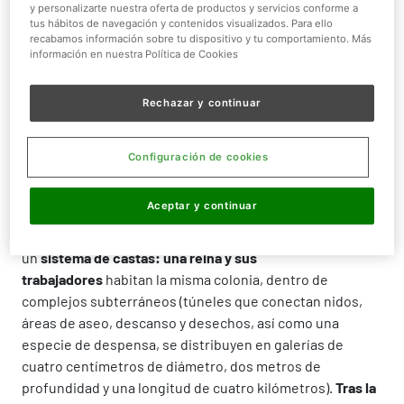
y personalizarte nuestra oferta de productos y servicios conforme a
Peso:
30-35 g
tus hábitos de navegación y contenidos visualizados. Para ello
recabamos información sobre tu dispositivo y tu comportamiento. Más
información en nuestra Política de Cookies
Tamaño:
8 a 10 cm
Rechazar y continuar
Configuración de cookies
¿QUIÉN ES?
Aceptar y continuar
La Rata topo desnuda es el único
mamífero eusocial, al
estilo de las abejas
. Es decir, basan su convivencia en
un
sistema de castas: una reina y sus
trabajadores
habitan la misma colonia, dentro de
complejos subterráneos (túneles que conectan nidos,
áreas de aseo, descanso y desechos, así como una
especie de despensa, se distribuyen en galerías de
cuatro centímetros de diámetro, dos metros de
profundidad y una longitud de cuatro kilómetros).
Tras la