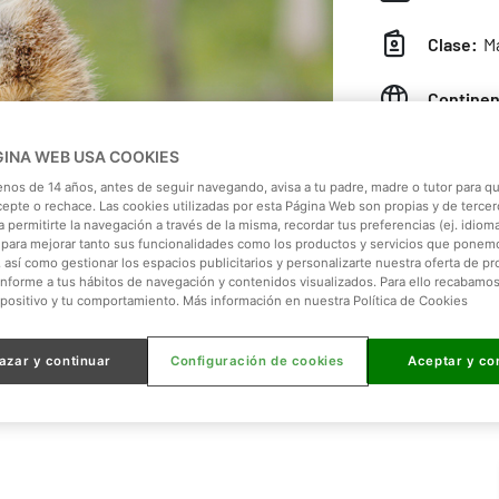
Clase:
Ma
Continen
Hábitat:
GINA WEB USA COOKIES
enos de 14 años, antes de seguir navegando, avisa a tu padre, madre o tutor para qu
Dieta:
Ca
cepte o rechace. Las cookies utilizadas por esta Página Web son propias y de tercer
 permitirte la navegación a través de la misma, recordar tus preferencias (ej. idioma)
para mejorar tanto sus funcionalidades como los productos y servicios que ponem
Peso:
72
, así como gestionar los espacios publicitarios y personalizarte nuestra oferta de p
onforme a tus hábitos de navegación y contenidos visualizados. Para ello recabamo
spositivo y tu comportamiento. Más información en nuestra Política de Cookies
Tamaño:
azar y continuar
Configuración de cookies
Aceptar y co