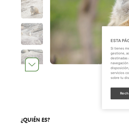
ESTA PÁ
Si tienes m
gestione, a
destinadas a
navegación 
disposición
servicios c
sobre tu di
Rech
¿QUIÉN ES?