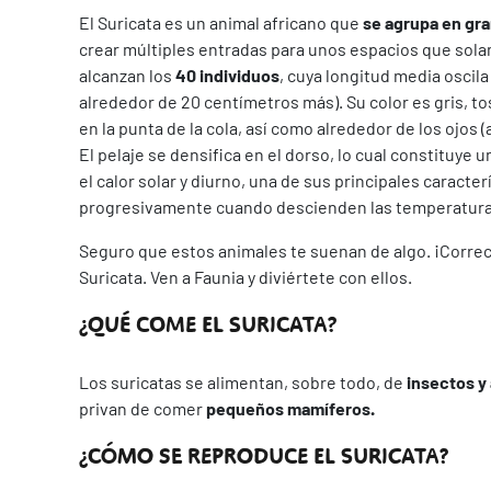
El Suricata es un animal africano que
se agrupa en gr
crear múltiples entradas para unos espacios que sola
alcanzan los
40 individuos
, cuya longitud media oscila
alrededor de 20 centímetros más). Su color es gris, t
en la punta de la cola, así como alrededor de los ojos
El pelaje se densifica en el dorso, lo cual constituy
el calor solar y diurno, una de sus principales caracte
progresivamente cuando descienden las temperatura
Seguro que estos animales te suenan de algo. ¡Correcto
Suricata. Ven a Faunia y diviértete con ellos.
¿QUÉ COME EL SURICATA?
Los suricatas se alimentan, sobre todo, de
insectos y
privan de comer
pequeños mamíferos.
¿CÓMO SE REPRODUCE EL SURICATA?