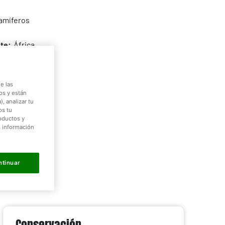
míferos
te:
África
Desierto
e las
rnívoro
os y están
, analizar tu
os tu
0-800 g
roductos y
s información
25-35 cm
ntinuar