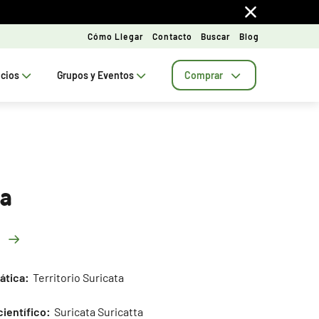
Cómo Llegar
Contacto
Buscar
Blog
ecios
Grupos y Eventos
Comprar
ta
ática:
Territorio Suricata
ientífico:
Suricata Suricatta