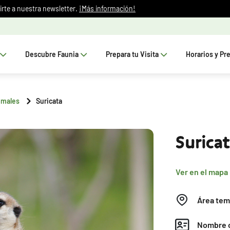
irte a nuestra newsletter.
¡Más información!
Descubre Faunia
Prepara tu Visita
Horarios y Pr
imales
Suricata
Surica
Ver en el mapa
Área tem
Nombre c