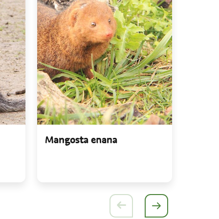
Mangosta enana
Perez