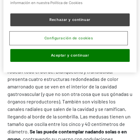
información en nuestra Política de Cookies
Rechazar y continuar
¿QUIÉN ES?
Configuración de cookies
La Medusa tiene forma de sombrilla, es su principal
característica. Morfología de quitasol aplanado que
Aceptar y continuar
cuenta con cuatro brazos orales, no demasiado largos;
éstos constan a su vez de numerosos tentáculos que
rodean todo el borde. Blanquecina y translúcida,
presenta cuatro estructuras redondeadas de color
amarronado que se ven en el interior de la cavidad
gastrovascular (y que no son otra cosa que sus gónadas u
órganos reproductores). También son visibles los
canales radiales que salen de la cavidad y se ramifican,
llegando al borde de la sombrilla. Las medusas tienen un
tamaño que oscila entre los cinco y 40 centímetros de
diámetro.
Se las puede contemplar nadando solas o en
grupo
, contrayendo su cuerpo con ondulaciones