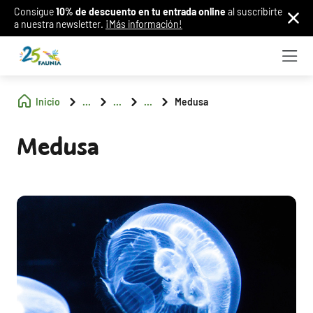
Consigue
10% de descuento en tu entrada online
al suscribirte
a nuestra newsletter.
¡Más información!
Inicio
...
...
...
Medusa
Medusa