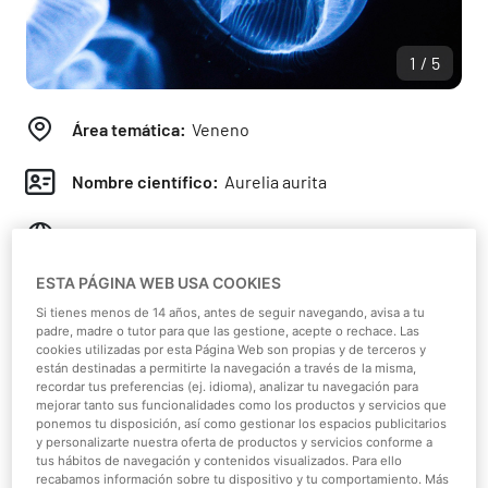
1/5
Área temática:
Veneno
Nombre científico:
Aurelia aurita
Continente:
Europa
ESTA PÁGINA WEB USA COOKIES
Hábitat:
Oceános y mares
Si tienes menos de 14 años, antes de seguir navegando, avisa a tu
padre, madre o tutor para que las gestione, acepte o rechace. Las
Dieta:
Carnívoro
cookies utilizadas por esta Página Web son propias y de terceros y
están destinadas a permitirte la navegación a través de la misma,
recordar tus preferencias (ej. idioma), analizar tu navegación para
Peso:
/
mejorar tanto sus funcionalidades como los productos y servicios que
ponemos tu disposición, así como gestionar los espacios publicitarios
y personalizarte nuestra oferta de productos y servicios conforme a
Tamaño:
5 - 40 cm
tus hábitos de navegación y contenidos visualizados. Para ello
recabamos información sobre tu dispositivo y tu comportamiento. Más