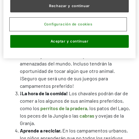
los más pequeños podrán jugar a explorar
nuevos
Rechazar y continuar
mundos
.
Descubriendo el mundo animal.
Los niños de los
Configuración de cookies
campamentos urbanos de Faunia acabaran
convirtiéndose en verdaderos expertos de los
animales. A través de juegos y talleres, aprenderán
Aceptar y continuar
las características básicas de distintos grupos
animales y a reconocer las especies más
amenazadas del mundo. Incluso tendrán la
oportunidad de tocar algún que otro animal.
¡Seguro que será uno de sus juegos para
campamentos preferido!
¡La hora de la comida!
Los chavales podrán dar de
comer a los algunos de sus animales preferidos,
como los
perritos de la pradera
, los patos del Lago,
los peces de la Jungla o las
cabras
y ovejas de la
Granja.
Aprende a reciclar.
En los campamentos urbanos,
los niños aprenderán que no todos los residuos