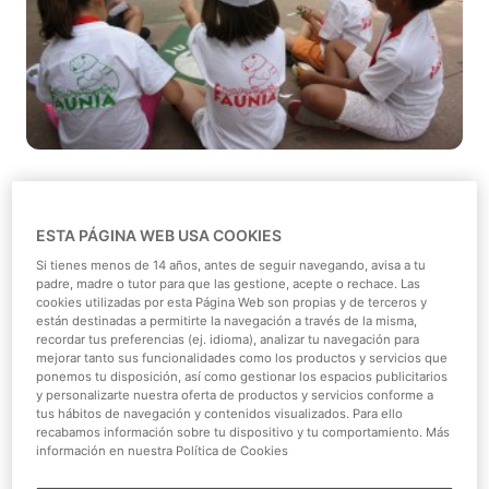
Dar de comer a los animales, aprender a reciclar o
descubrir fósiles prehistóricos son algunos de
ESTA PÁGINA WEB USA COOKIES
los
juegos para campamentos
que podrán realizar los
Si tienes menos de 14 años, antes de seguir navegando, avisa a tu
niños en los campamentos urbanos de Faunia,
padre, madre o tutor para que las gestione, acepte o rechace. Las
actividades divertidas que harán del verano en la ciudad
cookies utilizadas por esta Página Web son propias y de terceros y
están destinadas a permitirte la navegación a través de la misma,
una verdadera aventura.
recordar tus preferencias (ej. idioma), analizar tu navegación para
mejorar tanto sus funcionalidades como los productos y servicios que
Viaje a los ecosistemas del mundo
. La selva
ponemos tu disposición, así como gestionar los espacios publicitarios
tropical de
la Jungla
con sus lluvias tropicales, el
y personalizarte nuestra oferta de productos y servicios conforme a
tus hábitos de navegación y contenidos visualizados. Para ello
Bosque Africano
y su
lemures
, el Polo Sur y sus
recabamos información sobre tu dispositivo y tu comportamiento. Más
pingüinos o los territorios
Wallaby
y
Suricata
son
información en nuestra Política de Cookies
algunos de los lugares más sorprendentes donde