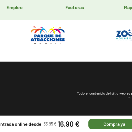
Empleo
Facturas
Map
Todo el contenido del sitio web 
fi
16,90 €
entrada online desde
Compra ya
33,95 €