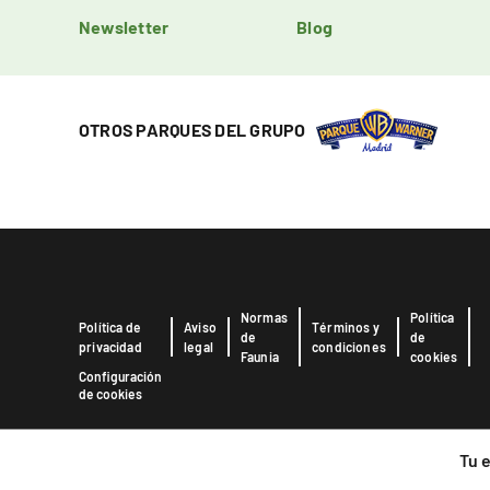
Newsletter
Blog
OTROS PARQUES DEL GRUPO
Normas
Política
Política de
Aviso
Términos y
de
de
privacidad
legal
condiciones
Faunia
cookies
Configuración
de cookies
Tu 