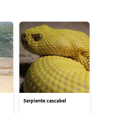
Serpiente cascabel
Dragó