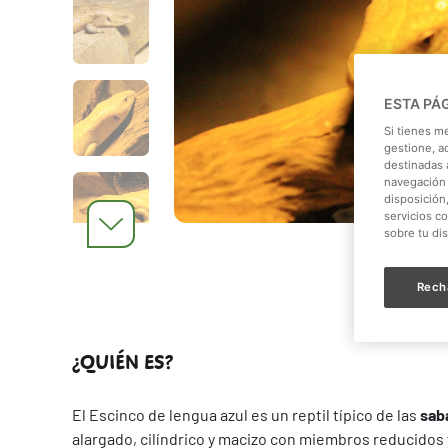
ESTA PÁ
Si tienes m
gestione, a
destinadas a
navegación 
disposición
servicios c
sobre tu di
Rech
¿QUIÉN ES?
El Escinco de lengua azul es un reptil típico de las
sab
alargado, cilíndrico y macizo con miembros reducidos 