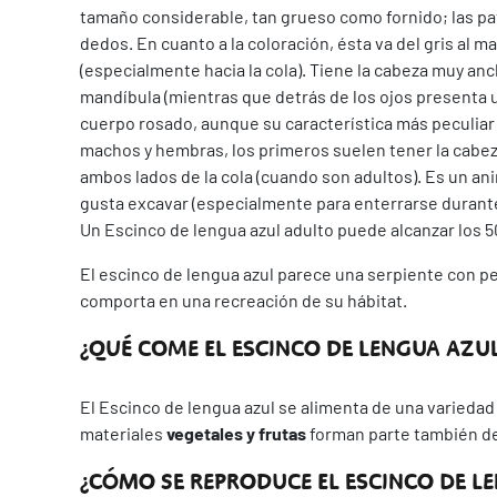
tamaño considerable, tan grueso como fornido; las pat
dedos. En cuanto a la coloración, ésta va del gris al
(especialmente hacia la cola). Tiene la cabeza muy anc
mandíbula (mientras que detrás de los ojos presenta 
cuerpo rosado, aunque su característica más peculiar e
machos y hembras, los primeros suelen tener la cabe
ambos lados de la cola (cuando son adultos). Es un an
gusta excavar (especialmente para enterrarse durante
Un Escinco de lengua azul adulto puede alcanzar los 5
El escinco de lengua azul parece una serpiente con p
comporta en una recreación de su hábitat.
¿QUÉ COME EL ESCINCO DE LENGUA AZU
El Escinco de lengua azul se alimenta de una varieda
materiales
vegetales y frutas
forman parte también de
¿CÓMO SE REPRODUCE EL ESCINCO DE L