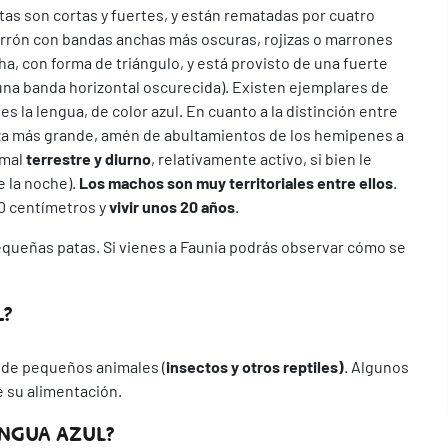
as son cortas y fuertes, y están rematadas por cuatro
 marrón con bandas anchas más oscuras, rojizas o marrones
ha, con forma de triángulo, y está provisto de una fuerte
una banda horizontal oscurecida). Existen ejemplares de
s la lengua, de color azul. En cuanto a la distinción entre
za más grande, amén de abultamientos de los hemipenes a
imal
terrestre y diurno
, relativamente activo, si bien le
 la noche).
Los machos son muy territoriales entre ellos
.
0 centímetros y
vivir unos 20 años
.
equeñas patas. Si vienes a Faunia podrás observar cómo se
L?
d de pequeños animales (
insectos y otros reptiles)
. Algunos
 su alimentación.
ENGUA AZUL?