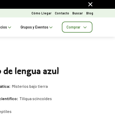
Cómo Llegar
Contacto
Buscar
Blog
ecios
Grupos y Eventos
Comprar
o de lengua azul
ática:
Misterios bajo tierra
ientífico:
Tiliqua scincoides
ptiles