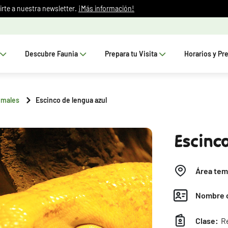
irte a nuestra newsletter.
¡Más información!
Descubre Faunia
Prepara tu Visita
Horarios y Pr
imales
Escinco de lengua azul
Escinc
Área tem
Nombre c
Clase:
Re