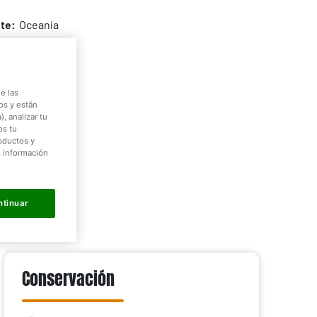
te:
Oceanía
Desierto
nívoro
e las
os y están
, analizar tu
0-510 g
os tu
roductos y
s información
50 cm
ntinuar
Conservación