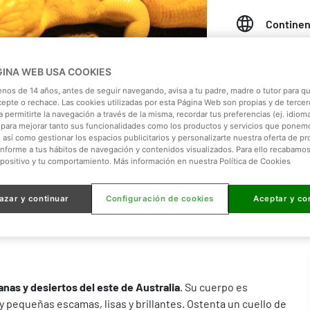
Continen
Hábitat:
GINA WEB USA COOKIES
Dieta:
Om
enos de 14 años, antes de seguir navegando, avisa a tu padre, madre o tutor para qu
cepte o rechace. Las cookies utilizadas por esta Página Web son propias y de tercer
 permitirte la navegación a través de la misma, recordar tus preferencias (ej. idioma)
Peso:
28
para mejorar tanto sus funcionalidades como los productos y servicios que ponem
, así como gestionar los espacios publicitarios y personalizarte nuestra oferta de p
onforme a tus hábitos de navegación y contenidos visualizados. Para ello recabamo
Tamaño:
spositivo y tu comportamiento. Más información en nuestra Política de Cookies
azar y continuar
Configuración de cookies
Aceptar y co
anas y desiertos del este de Australia
. Su cuerpo es
y pequeñas escamas, lisas y brillantes. Ostenta un cuello de