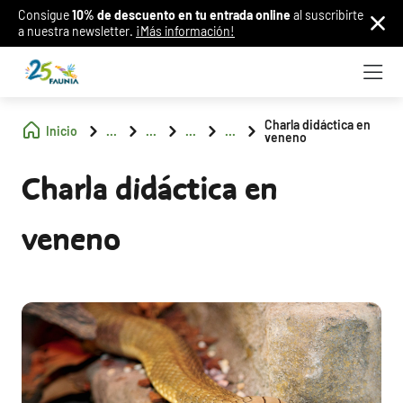
Consigue
10% de descuento en tu entrada online
al suscribirte
a nuestra newsletter.
¡Más información!
Charla didáctica en
Inicio
...
...
...
...
veneno
Charla didáctica en
veneno