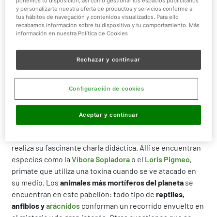
ponemos tu disposición, así como gestionar los espacios publicitarios
y personalizarte nuestra oferta de productos y servicios conforme a
tus hábitos de navegación y contenidos visualizados. Para ello
Importante
recabamos información sobre tu dispositivo y tu comportamiento. Más
información en nuestra Política de Cookies
Consulta los horarios de las charlas diácticas
aquí
.
Horarios sujetos a modificaciones, confirma a tu llegada al
parque.
Rechazar y continuar
Recomendamos acudir a las exhibiciones educativas con
una antelación de al menos 15 minutos, ya que el aforo en
la instalación podría completarse. De ser así, estaremos
encantados de recibirte en el próximo pase del día de tu
Configuración de cookies
visita.
Aceptar y continuar
Veneno
es una de las zonas temáticas más fascinantes
de Faunia y en su interior, en la
zona del mapa mundi
, se
realiza su fascinante charla didáctica. Allí se encuentran
especies como la
Víbora Sopladora
o el
Loris Pigmeo
,
primate que utiliza una toxina cuando se ve atacado en
su medio. Los
animales más mortíferos del planeta
se
encuentran en este pabellón: todo tipo de
reptiles,
anfibios y
arácnidos
conforman un recorrido envuelto en