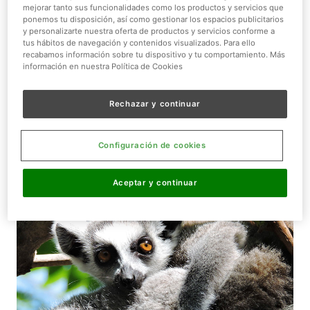
mejorar tanto sus funcionalidades como los productos y servicios que
para qué hacer en Madrid por la tarde. Este parque
ponemos tu disposición, así como gestionar los espacios publicitarios
temático de naturaleza en Vicálvaro ofrece una
y personalizarte nuestra oferta de productos y servicios conforme a
tus hábitos de navegación y contenidos visualizados. Para ello
experiencia única que combina educación, conservación
recabamos información sobre tu dispositivo y tu comportamiento. Más
y entretenimiento. Con más de 1.200 animales de 170
información en nuestra Política de Cookies
especies distribuidos en 16 hectáreas, recrea los
hábitats más fascinantes del planeta en un entorno
Rechazar y continuar
perfecto para disfrutar durante las horas vespertinas.
15 ecosistemas para explorar
Configuración de cookies
por la tarde
Aceptar y continuar