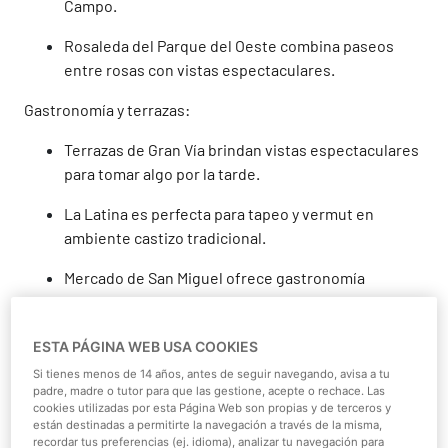
Campo.
Rosaleda del Parque del Oeste combina paseos
entre rosas con vistas espectaculares.
Gastronomía y terrazas:
Terrazas de Gran Vía brindan vistas espectaculares
para tomar algo por la tarde.
La Latina es perfecta para tapeo y vermut en
ambiente castizo tradicional.
Mercado de San Miguel ofrece gastronomía
gourmet en un espacio histórico único.
Faunia — Naturaleza y
ESTA PÁGINA WEB USA COOKIES
animales en ecosistemas
Si tienes menos de 14 años, antes de seguir navegando, avisa a tu
padre, madre o tutor para que las gestione, acepte o rechace. Las
únicos
cookies utilizadas por esta Página Web son propias y de terceros y
están destinadas a permitirte la navegación a través de la misma,
recordar tus preferencias (ej. idioma), analizar tu navegación para
Faunia se posiciona como una de las mejores opciones