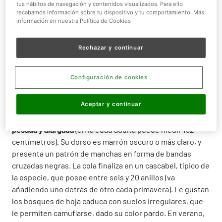
tus hábitos de navegación y contenidos visualizados. Para ello
Peso:
/
recabamos información sobre tu dispositivo y tu comportamiento. Más
información en nuestra Política de Cookies
Tamaño:
92-152 cm
Rechazar y continuar
Configuración de cookies
¿QUIÉN ES?
Aceptar y continuar
La serpiente Cascabel de los Montes es
corpulenta,
pesada y alargada
(en la edad adulta puede medir 152
centímetros). Su dorso es marrón oscuro o más claro, y
presenta un patrón de manchas en forma de bandas
cruzadas negras. La cola finaliza en un cascabel, típico de
la especie, que posee entre seis y 20 anillos (va
añadiendo uno detrás de otro cada primavera). Le gustan
los bosques de hoja caduca con suelos irregulares, que
le permiten camuflarse, dado su color pardo. En verano,