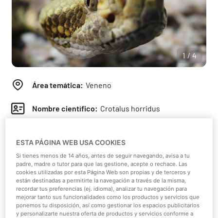
1/4
Área temática:
Veneno
Nombre científico:
Crotalus horridus
Clase:
Reptiles
ESTA PÁGINA WEB USA COOKIES
Continente:
América del Norte
Si tienes menos de 14 años, antes de seguir navegando, avisa a tu
padre, madre o tutor para que las gestione, acepte o rechace. Las
cookies utilizadas por esta Página Web son propias y de terceros y
Hábitat:
Desierto
están destinadas a permitirte la navegación a través de la misma,
recordar tus preferencias (ej. idioma), analizar tu navegación para
mejorar tanto sus funcionalidades como los productos y servicios que
Dieta:
Carnívoro
ponemos tu disposición, así como gestionar los espacios publicitarios
y personalizarte nuestra oferta de productos y servicios conforme a