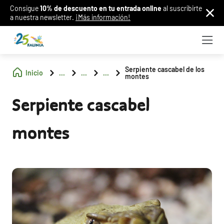
Consigue
10% de descuento en tu entrada online
al suscribirte
a nuestra newsletter.
¡Más información!
Serpiente cascabel de los
Inicio
...
...
...
montes
Serpiente cascabel
montes