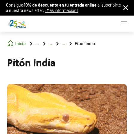
Consigue
10% de descuento en tu entrada online
al suscribirte
a nuestra newsletter.
¡Más información!
Inicio
...
...
...
Pitón india
Pitón india