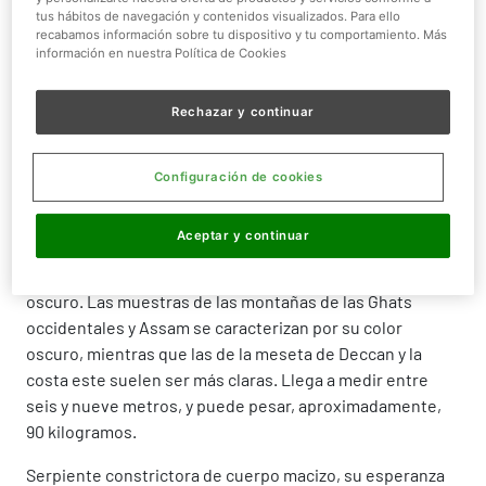
Tamaño:
6 a 9 m
tus hábitos de navegación y contenidos visualizados. Para ello
recabamos información sobre tu dispositivo y tu comportamiento. Más
información en nuestra Política de Cookies
Rechazar y continuar
¿QUIÉN ES?
Configuración de cookies
La Pitón India es es un
animal solitario
, típico de
zonas
boscosas
asiáticas, desde
Bangladesh a la India, Nepal,
Aceptar y continuar
Pakistán, Sri Lanka
. Su patrón de color es blanquecino o
amarillento con manchas que van del beige al marrón
oscuro. Las muestras de las montañas de las Ghats
occidentales y Assam se caracterizan por su color
oscuro, mientras que las de la meseta de Deccan y la
costa este suelen ser más claras. Llega a medir entre
seis y nueve metros, y puede pesar, aproximadamente,
90 kilogramos.
Serpiente constrictora de cuerpo macizo, su esperanza