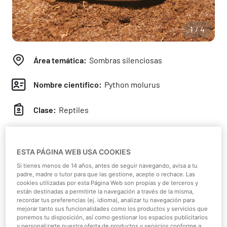
1/4
Área temática:
Sombras silenciosas
Nombre científico:
Python molurus
Clase:
Reptiles
Continente:
Asia
ESTA PÁGINA WEB USA COOKIES
Hábitat:
Bosque Tropical
Si tienes menos de 14 años, antes de seguir navegando, avisa a tu
padre, madre o tutor para que las gestione, acepte o rechace. Las
Dieta:
Carnívoro
cookies utilizadas por esta Página Web son propias y de terceros y
están destinadas a permitirte la navegación a través de la misma,
recordar tus preferencias (ej. idioma), analizar tu navegación para
Peso:
90 kg
mejorar tanto sus funcionalidades como los productos y servicios que
ponemos tu disposición, así como gestionar los espacios publicitarios
y personalizarte nuestra oferta de productos y servicios conforme a