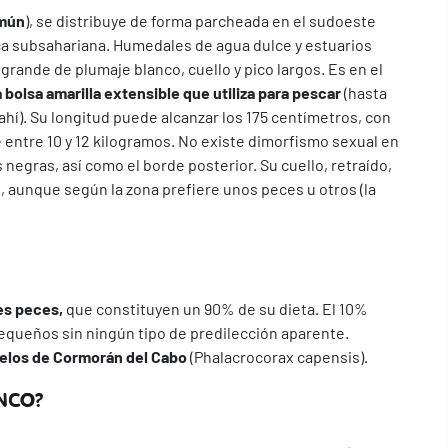
mún
), se distribuye de forma parcheada en el sudoeste
ica subsahariana. Humedales de agua dulce y estuarios
 grande de plumaje blanco, cuello y pico largos. Es en el
a bolsa amarilla extensible que utiliza para pescar
(hasta
hí). Su longitud puede alcanzar los 175 centímetros, con
 entre 10 y 12 kilogramos. No existe dimorfismo sexual en
 negras, así como el borde posterior. Su cuello, retraído,
e, aunque según la zona prefiere unos peces u otros (la
es peces,
que constituyen un 90% de su dieta. El 10%
queños sin ningún tipo de predilección aparente.
uelos de Cormorán del Cabo
(Phalacrocorax capensis).
NCO?