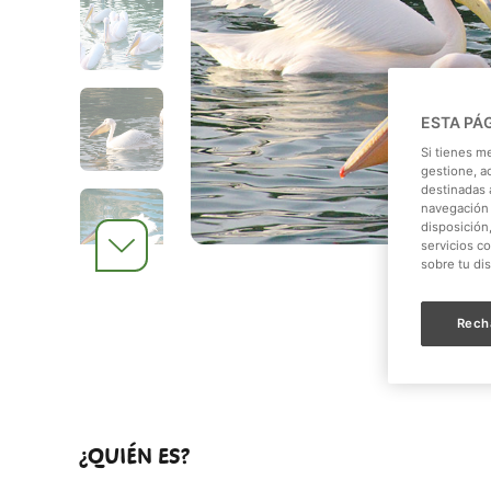
ESTA PÁ
Si tienes m
gestione, a
destinadas a
navegación 
disposición
servicios c
sobre tu di
Rech
¿QUIÉN ES?