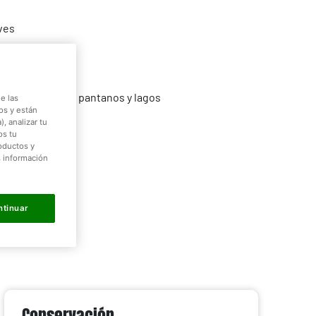
ves
te:
Europa
Ríos, marismas, pantanos y lagos
e las
os y están
, analizar tu
scivorous
os tu
roductos y
s información
a 12 kg
140 - 175 cm
ntinuar