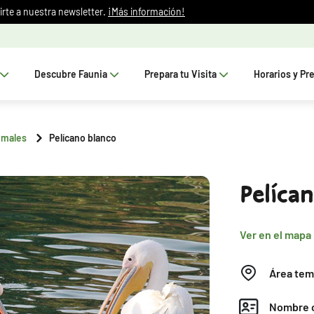
irte a nuestra newsletter.
¡Más información!
Descubre Faunia
Prepara tu Visita
Horarios y Pr
imales
Pelícano blanco
Pelíca
Ver en el mapa
Área tem
Nombre c