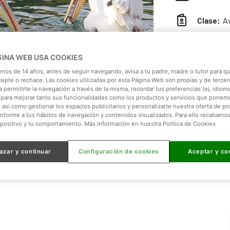
Clase:
A
Continen
GINA WEB USA COOKIES
Hábitat:
enos de 14 años, antes de seguir navegando, avisa a tu padre, madre o tutor para qu
cepte o rechace. Las cookies utilizadas por esta Página Web son propias y de tercer
 permitirte la navegación a través de la misma, recordar tus preferencias (ej. idioma)
Dieta:
Pi
para mejorar tanto sus funcionalidades como los productos y servicios que ponem
, así como gestionar los espacios publicitarios y personalizarte nuestra oferta de p
onforme a tus hábitos de navegación y contenidos visualizados. Para ello recabamo
Peso:
10 
spositivo y tu comportamiento. Más información en nuestra Política de Cookies
Tamaño:
azar y continuar
Configuración de cookies
Aceptar y co