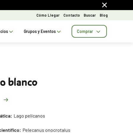
Cómo Llegar
Contacto
Buscar
Blog
ecios
Grupos y Eventos
Comprar
no blanco
ática:
Lago pelícanos
ientífico:
Pelecanus onocrotalus