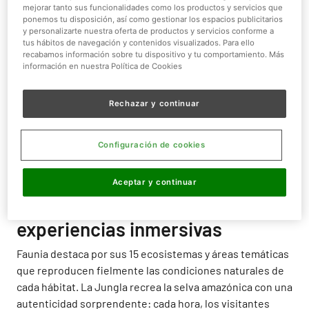
mejorar tanto sus funcionalidades como los productos y servicios que
ponemos tu disposición, así como gestionar los espacios publicitarios
y personalizarte nuestra oferta de productos y servicios conforme a
tus hábitos de navegación y contenidos visualizados. Para ello
recabamos información sobre tu dispositivo y tu comportamiento. Más
información en nuestra Política de Cookies
Faunia se posiciona como el plan más original para
quienes buscan conectar con la naturaleza de forma
Rechazar y continuar
auténtica e inmersiva sin salir de Madrid. Este parque
temático en Vicálvaro ofrece experiencias que van
mucho más allá de un zoo convencional, recreando
Configuración de cookies
ecosistemas completos donde los visitantes se sienten
transportados a diferentes rincones del planeta.
Aceptar y continuar
Ecosistemas únicos y
experiencias inmersivas
Faunia destaca por sus 15 ecosistemas y áreas temáticas
que reproducen fielmente las condiciones naturales de
cada hábitat. La Jungla recrea la selva amazónica con una
autenticidad sorprendente: cada hora, los visitantes