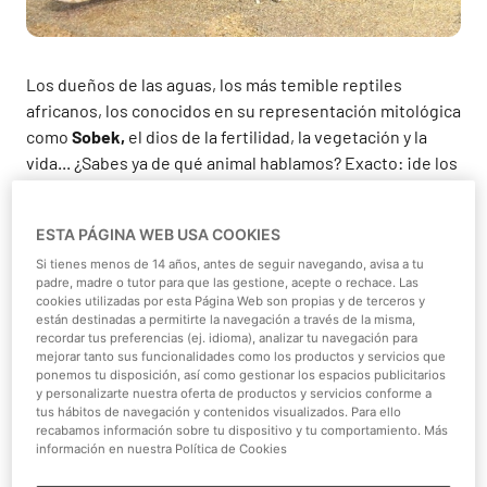
Los dueños de las aguas, los más temible reptiles
africanos, los conocidos en su representación mitológica
como
Sobek,
el dios de la fertilidad, la vegetación y la
vida... ¿Sabes ya de qué animal hablamos? Exacto: ¡de los
cocodrilos del Nilo
! Unos peligrosos animales que en el
Antiguo Egipto eran venerados y asociados al poder del
ESTA PÁGINA WEB USA COOKIES
Faraón, y a cuya muerte se momificaban y enterraban en
una tumba sagrada, prueba del respeto que proyectaban.
Si tienes menos de 14 años, antes de seguir navegando, avisa a tu
padre, madre o tutor para que las gestione, acepte o rechace. Las
Normalmente, esta especie de cocodrilo puede alcanzar
cookies utilizadas por esta Página Web son propias y de terceros y
los 6 metros de longitud y rozar los 100 kg de peso,
están destinadas a permitirte la navegación a través de la misma,
recordar tus preferencias (ej. idioma), analizar tu navegación para
aunque existen algunas diferencias en su aspecto según
mejorar tanto sus funcionalidades como los productos y servicios que
el ecosistema en que habiten, sean ríos, marismas,
ponemos tu disposición, así como gestionar los espacios publicitarios
y personalizarte nuestra oferta de productos y servicios conforme a
pantanos o lagos.
tus hábitos de navegación y contenidos visualizados. Para ello
recabamos información sobre tu dispositivo y tu comportamiento. Más
información en nuestra Política de Cookies