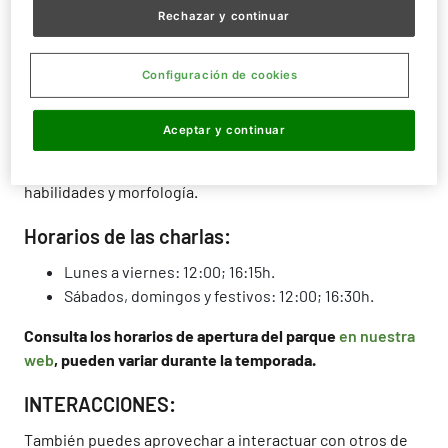
convertirse en fabulosos ejemplares que podrán
Rechazar y continuar
alcanzar la tonelada en su edad adulta.
Si quieres descubrir más sobre estos impresionantes
Configuración de cookies
animales, ¡ven a nuestras charlas didácticas y conócelos
de la mano de sus entrenadores! En ellas podrás
Aceptar y continuar
comprobar lo juguetones e increíblemente inteligentes
que son estos animales, además de todas sus
habilidades y morfología.
Horarios de las charlas:
Lunes a viernes: 12:00; 16:15h.
Sábados, domingos y festivos: 12:00; 16:30h.
Consulta los horarios de apertura del parque
en nuestra
web
, pueden variar durante la temporada.
INTERACCIONES:
También puedes aprovechar a interactuar con otros de