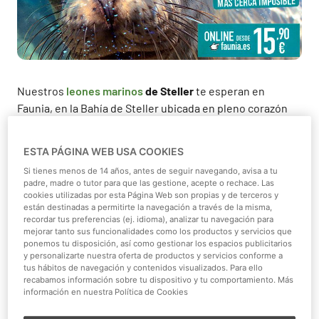
Nuestros
leones marinos
de Steller
te esperan en
Faunia, en la Bahía de Steller ubicada en pleno corazón
de este parque temático de la naturaleza donde habitan
más de 3000 animales de 300 especies a lo largo de sus 4
ESTA PÁGINA WEB USA COOKIES
ecosistemas y 15 áreas temáticas. Te animamos a
Si tienes menos de 14 años, antes de seguir navegando, avisa a tu
conocer a nuestra simpática pareja de leones marinos
padre, madre o tutor para que las gestione, acepte o rechace. Las
del norte y que disfrutes de un plan diferente, desde sólo
cookies utilizadas por esta Página Web son propias y de terceros y
están destinadas a permitirte la navegación a través de la misma,
15'90 euros online por persona*
.
recordar tus preferencias (ej. idioma), analizar tu navegación para
mejorar tanto sus funcionalidades como los productos y servicios que
Hooper y Mirai, dos machos de 3 y 4 años de edad,
ponemos tu disposición, así como gestionar los espacios publicitarios
llegaron el año pasado y desde entonces, no han parado
y personalizarte nuestra oferta de productos y servicios conforme a
tus hábitos de navegación y contenidos visualizados. Para ello
de crecer. Como la especie de
león marino
más grande
recabamos información sobre tu dispositivo y tu comportamiento. Más
del mundo
, su gran tamaño es una de las características
información en nuestra Política de Cookies
más llamativas de su morfología que les llevará a