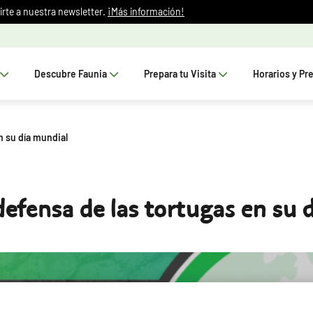
irte a nuestra newsletter.
¡Más información!
Descubre Faunia
Prepara tu Visita
Horarios y Pr
n su día mundial
defensa de las tortugas en su 