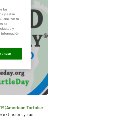
e las
os y están
, analizar tu
os tu
roductos y
s información
ntinuar
TR (American Tortoise
 extinción, y sus