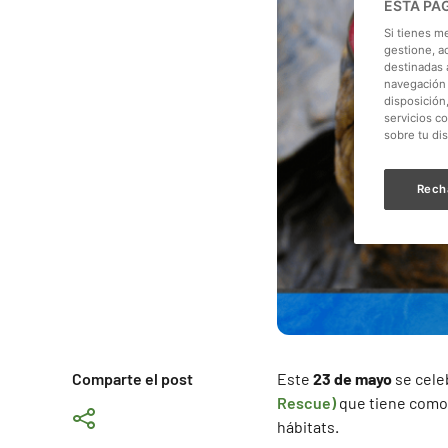
ESTA PÁ
Si tienes m
gestione, a
destinadas a
navegación 
disposición
servicios c
sobre tu di
Rech
Comparte el post
Este
23 de mayo
se cele
Rescue)
que tiene como 
hábitats.