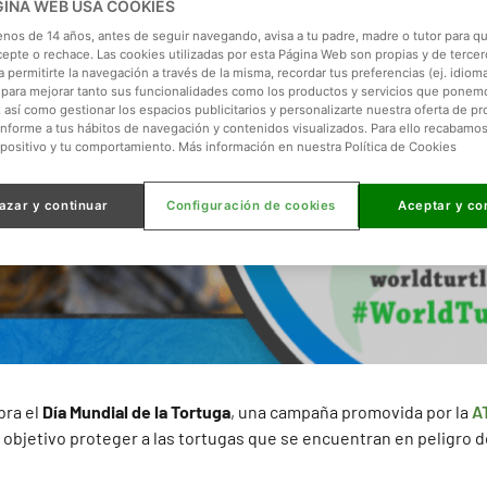
GINA WEB USA COOKIES
enos de 14 años, antes de seguir navegando, avisa a tu padre, madre o tutor para qu
cepte o rechace. Las cookies utilizadas por esta Página Web son propias y de tercer
 permitirte la navegación a través de la misma, recordar tus preferencias (ej. idioma)
para mejorar tanto sus funcionalidades como los productos y servicios que ponem
, así como gestionar los espacios publicitarios y personalizarte nuestra oferta de p
onforme a tus hábitos de navegación y contenidos visualizados. Para ello recabamo
spositivo y tu comportamiento. Más información en nuestra Política de Cookies
azar y continuar
Configuración de cookies
Aceptar y co
bra el
Día Mundial de la Tortuga
, una campaña promovida por la
A
objetivo proteger a las tortugas que se encuentran en peligro de