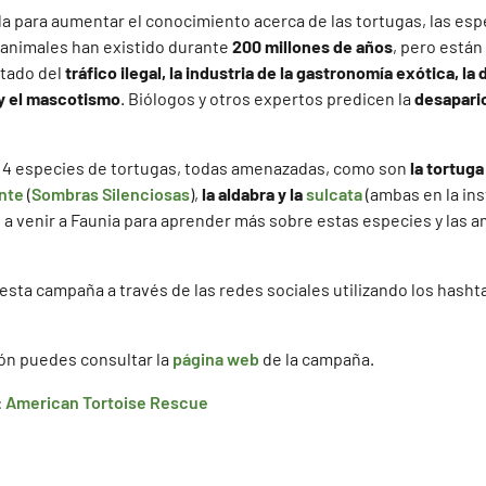
a para aumentar el conocimiento acerca de las tortugas, las esp
animales han existido durante
200 millones de años
, pero están
tado del
tráfico ilegal, la industria de la gastronomía exótica, la
 y el mascotismo
. Biólogos y otros expertos predicen la
desaparic
4 especies de tortugas, todas amenazadas, como son
la tortuga
ente
(
Sombras Silenciosas
),
la aldabra y la
sulcata
(ambas en la inst
s a venir a Faunia para aprender más sobre estas especies y las 
sta campaña a través de las redes sociales utilizando los hash
ón puedes consultar la
página web
de la campaña.
:
American Tortoise Rescue