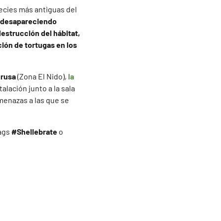
ecies más antiguas del
desapareciendo
 destrucción del hábitat,
ión de tortugas en los
 rusa
(Zona El Nido),
la
alación junto a la sala
amenazas a las que se
tags
#Shellebrate
o