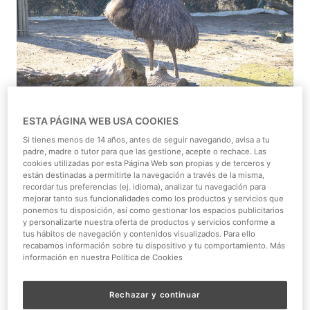
ESTA PÁGINA WEB USA COOKIES
Bípedo, con poderosas patas, cerca de dos metros de
altura, 60 kilogramos de peso... Podría parecer que
Si tienes menos de 14 años, antes de seguir navegando, avisa a tu
padre, madre o tutor para que las gestione, acepte o rechace. Las
hablamos de un ser del jurásico, y sin embargo está vivito
cookies utilizadas por esta Página Web son propias y de terceros y
y coleando en Faunia: se trata del
emú
, una de las aves
están destinadas a permitirte la navegación a través de la misma,
recordar tus preferencias (ej. idioma), analizar tu navegación para
más grande del planeta. ¿Quieres saber más sobre ella?
mejorar tanto sus funcionalidades como los productos y servicios que
Ahí van algunas curiosidades.
ponemos tu disposición, así como gestionar los espacios publicitarios
y personalizarte nuestra oferta de productos y servicios conforme a
De color gris casi uniforme, y apenas diferenciación entre
tus hábitos de navegación y contenidos visualizados. Para ello
recabamos información sobre tu dispositivo y tu comportamiento. Más
macho y hembra, el emú es la segunda ave de mayor
información en nuestra Política de Cookies
tamaño, superada solamente por el
avestruz
. Al igual que
ésta, este ovíparo se ha adaptado a la vida terrestre
Rechazar y continuar
desarrollando unas poderosas patas que le permiten