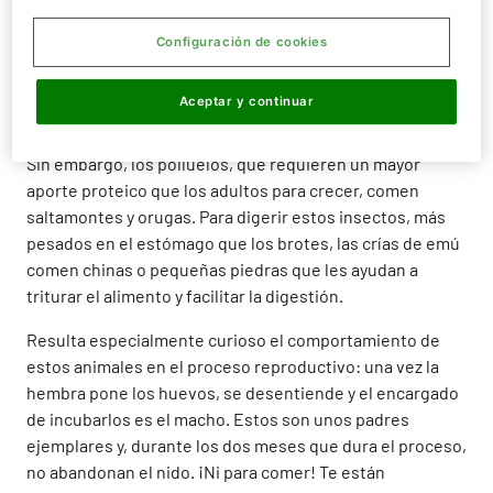
desplazarse rápidamente por el suelo. Sin embargo, son
incapaces de levantar el vuelo. ¡No las busques por el
Configuración de cookies
cielo!
Aceptar y continuar
Su alimentación se basa única y exclusivamente de
material vegetal, básicamente frutas, semillas y hojas.
Sin embargo, los polluelos, que requieren un mayor
aporte proteico que los adultos para crecer, comen
saltamontes y orugas. Para digerir estos insectos, más
pesados en el estómago que los brotes, las crías de emú
comen chinas o pequeñas piedras que les ayudan a
triturar el alimento y facilitar la digestión.
Resulta especialmente curioso el comportamiento de
estos animales en el proceso reproductivo: una vez la
hembra pone los huevos, se desentiende y el encargado
de incubarlos es el macho. Estos son unos padres
ejemplares y, durante los dos meses que dura el proceso,
no abandonan el nido. ¡Ni para comer! Te están