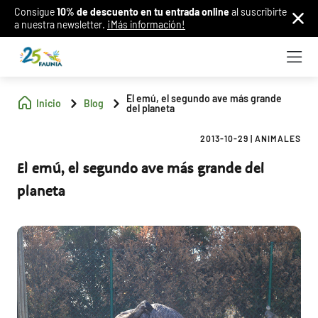
Consigue
10% de descuento en tu entrada online
al suscribirte
a nuestra newsletter.
¡Más información!
El emú, el segundo ave más grande
Inicio
Blog
del planeta
2013-10-29
|
ANIMALES
El emú, el segundo ave más grande del
planeta