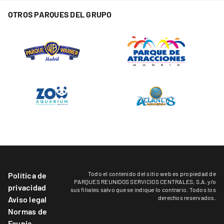
OTROS PARQUES DEL GRUPO
Todo el contenido del sitio web es propiedad de
Política de
PARQUES REUNIDOS SERVICIOS CENTRALES, S.A. y/o
privacidad
sus filiales salvo que se indique lo contrario. Todos los
derechos reservados.
Aviso legal
Normas de
Faunia