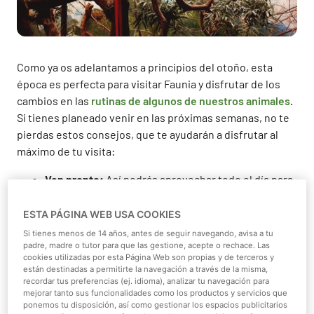
Como ya os adelantamos a principios del otoño, esta
época es perfecta para visitar Faunia y disfrutar de los
cambios en las
rutinas de algunos de nuestros animales
.
Si tienes planeado venir en las próximas semanas, no te
pierdas estos consejos, que te ayudarán a disfrutar al
máximo de tu visita:
Ven pronto:
Así podrás aprovechar todo el día para
recorrer el parque (se tarda unas 5 horas),
disfrutar
de las
exhibiciones
de mamíferos marinos y vuelo
ESTA PÁGINA WEB USA COOKIES
de aves, y acudir a nuestras charlas didácticas.
Si tienes menos de 14 años, antes de seguir navegando, avisa a tu
Recuerda además, que durante estos
padre, madre o tutor para que las gestione, acepte o rechace. Las
cookies utilizadas por esta Página Web son propias y de terceros y
meses,
adaptamos
nuestros horarios
a las horas de
están destinadas a permitirte la navegación a través de la misma,
luz y cerramos antes.
recordar tus preferencias (ej. idioma), analizar tu navegación para
mejorar tanto sus funcionalidades como los productos y servicios que
Conoce a nuestras últimas crías:
En la zona de
ponemos tu disposición, así como gestionar los espacios publicitarios
burbujas de
Veneno
(junto a las vitrinas