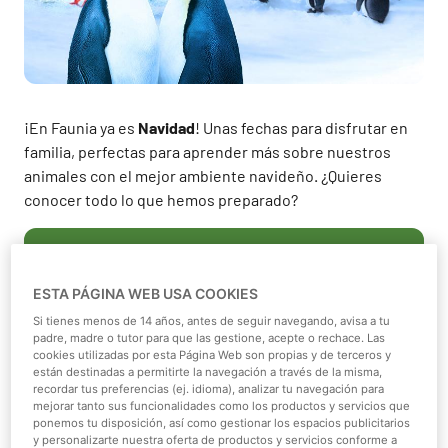
¡En Faunia ya es
Navidad
! Unas fechas para disfrutar en
familia, perfectas para aprender más sobre nuestros
animales con el mejor ambiente navideño. ¿Quieres
conocer todo lo que hemos preparado?
Comprar Entradas
ESTA PÁGINA WEB USA COOKIES
Un viaje a la nieve antártica en nuestro Ecosistema Polar
Si tienes menos de 14 años, antes de seguir navegando, avisa a tu
padre, madre o tutor para que las gestione, acepte o rechace. Las
Unos de los animales que más nos encanta observar en
cookies utilizadas por esta Página Web son propias y de terceros y
esta época del año son nuestros pingüinos. En Faunia,
están destinadas a permitirte la navegación a través de la misma,
recordar tus preferencias (ej. idioma), analizar tu navegación para
contamos una
colonia de más de 100 ejemplares
, de
7
mejorar tanto sus funcionalidades como los productos y servicios que
especies diferentes
. De las 17 existentes en el mundo,
ponemos tu disposición, así como gestionar los espacios publicitarios
y personalizarte nuestra oferta de productos y servicios conforme a
en nuestro pabellón podrás observar al
pingüino rey
,