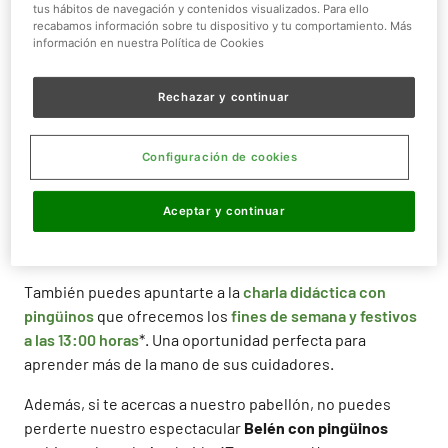
tus hábitos de navegación y contenidos visualizados. Para ello
papúa,
saltarrocas
,
adelia,
barbijo
y otras dos especies
recabamos información sobre tu dispositivo y tu comportamiento. Más
que no provienen de la Antártida, el
pingüino de
información en nuestra Política de Cookies
Magallanes y el de Humboldt
.
Rechazar y continuar
Estas magníficas aves nadadoras se encuentran ahora
en su invierno, ¡con
temperaturas entre los -2ºC y los
5ºC
! Si quieres experimentarlas y conocer de cerca a
Configuración de cookies
esta bella especie, no tienes más que embarcarte en
nuestro
Viaje Polar
, la interacción con pingüinos de
Aceptar y continuar
Faunia. ¡Un estupendo regalo que puedes hacerte esta
Navidad!
También puedes apuntarte a la
charla didáctica con
pingüinos
que ofrecemos los
fines de semana y festivos
a las 13:00 horas
*. Una oportunidad perfecta para
aprender más de la mano de sus cuidadores.
Además, si te acercas a nuestro pabellón, no puedes
perderte nuestro espectacular
Belén con pingüinos