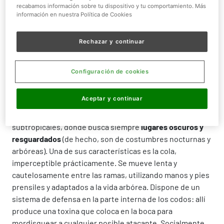
Tamaño:
18-21 cm
recabamos información sobre tu dispositivo y tu comportamiento. Más
información en nuestra Política de Cookies
Rechazar y continuar
¿QUIÉN ES?
Configuración de cookies
Integrado en la familia de los primates, el Loris
Aceptar y continuar
Pigmeo apenas mide una veintena de centímetros.
Habita las áreas más espesas de los bosques tropicales y
subtropicales, donde busca siempre
lugares oscuros y
resguardados
(de hecho, son de costumbres nocturnas y
arbóreas). Una de sus características es la cola,
imperceptible prácticamente. Se mueve lenta y
cautelosamente entre las ramas, utilizando manos y pies
prensiles y adaptados a la vida arbórea. Dispone de un
sistema de defensa en la parte interna de los codos: allí
produce una toxina que coloca en la boca para
mordisquear a cualquier posible atacante. Socialmente,