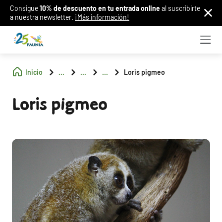
Consigue
10% de descuento en tu entrada online
al suscribirte
a nuestra newsletter.
¡Más información!
Inicio
...
...
...
Loris pigmeo
Loris pigmeo