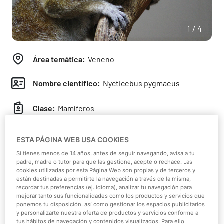
1/4
Área temática:
Veneno
Nombre científico:
Nycticebus pygmaeus
Clase:
Mamíferos
Continente:
Asia
ESTA PÁGINA WEB USA COOKIES
Si tienes menos de 14 años, antes de seguir navegando, avisa a tu
Hábitat:
Bosque tropical
padre, madre o tutor para que las gestione, acepte o rechace. Las
cookies utilizadas por esta Página Web son propias y de terceros y
están destinadas a permitirte la navegación a través de la misma,
Dieta:
Omnívoro
recordar tus preferencias (ej. idioma), analizar tu navegación para
mejorar tanto sus funcionalidades como los productos y servicios que
ponemos tu disposición, así como gestionar los espacios publicitarios
Peso:
500 g
y personalizarte nuestra oferta de productos y servicios conforme a
tus hábitos de navegación y contenidos visualizados. Para ello