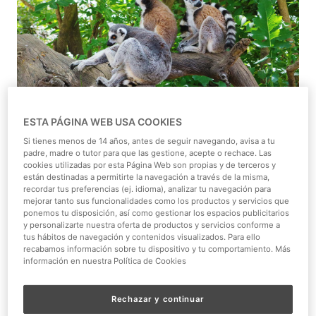
ESTA PÁGINA WEB USA COOKIES
Os presentamos a Nacho, nuestro entrenador de
Si tienes menos de 14 años, antes de seguir navegando, avisa a tu
mamíferos marinos. Sus inicios en Faunia fueron,
padre, madre o tutor para que las gestione, acepte o rechace. Las
precisamente, en el Teatro Lago y, actualmente, es el
cookies utilizadas por esta Página Web son propias y de terceros y
están destinadas a permitirte la navegación a través de la misma,
responsable de mamíferos marinos. Focas, osos y
leones
recordar tus preferencias (ej. idioma), analizar tu navegación para
marinos
han aprendido de él y Nacho ha aprendido, a su
mejorar tanto sus funcionalidades como los productos y servicios que
vez, de ellos alcanzando un nivel de compenetración que
ponemos tu disposición, así como gestionar los espacios publicitarios
y personalizarte nuestra oferta de productos y servicios conforme a
se transmite en todas y cada una de sus exhibiciones.
tus hábitos de navegación y contenidos visualizados. Para ello
recabamos información sobre tu dispositivo y tu comportamiento. Más
Nacho es un trabajador apasionado y, confiesa, que
información en nuestra Política de Cookies
disfruta con el día a día no sólo en interacción con sus
animales sino también con el público, a quien no duda en
Rechazar y continuar
explicar todo tipo de curiosidades tras las exhibiciones.