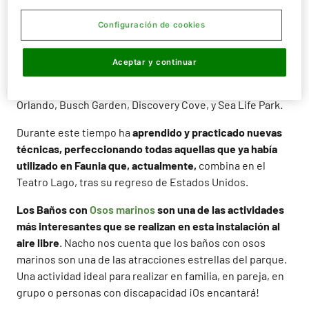
Recién llegado de
Estados Unidos, tras seis intensos
Configuración de cookies
meses de formación profesional en otros parques,
también del grupo Parques Reunidos,
ha podido
Aceptar y continuar
aprender “in situ” de algunos de los parques más
prestigiosos del mundo como Sea World San Diego,
Orlando, Busch Garden, Discovery Cove, y Sea Life Park.
Durante este tiempo ha
aprendido y practicado nuevas
técnicas, perfeccionando todas aquellas que ya había
utilizado en Faunia que, actualmente,
combina en el
Teatro Lago, tras su regreso de Estados Unidos.
Los Baños con
Osos marinos
son una de las actividades
más interesantes que se realizan en esta instalación al
aire libre
. Nacho nos cuenta que los baños con osos
marinos son una de las atracciones estrellas del parque.
Una actividad ideal para realizar en familia, en pareja, en
grupo o personas con discapacidad ¡Os encantará!