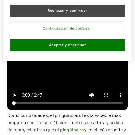
realidad aletas con huesos y articulaciones rígidas
. Las
Rechazar y continuar
patas, situadas muy atrás en el cuerpo, actúan como
timones bajo el agua. En cuanto a su dieta, los pingüinos
se alimentan principalmente de krill, peces pequeños y
Configuración de cookies
crustáceos.
Aceptar y continuar
Como curiosidades, el pingüino azul es la especie más
pequeña con tan sólo 40 centímetros de altura y un kilo
de peso, mientras que el
pingüino rey
es el más grande y