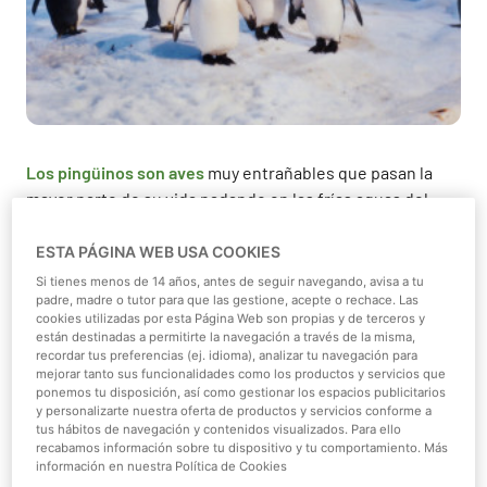
Los pingüinos son aves
muy entrañables que pasan la
mayor parte de su vida nadando en las frías aguas del
océano. Sólo alcanzan tierra para anidar y cuidar a sus
crías. La mayoría de
pingüinos vive en el hemisferio sur
ESTA PÁGINA WEB USA COOKIES
en aguas heladas
que no superan los 20 grados bajo
Si tienes menos de 14 años, antes de seguir navegando, avisa a tu
padre, madre o tutor para que las gestione, acepte o rechace. Las
cero. Todos excepto una especie: el pingüino de los
cookies utilizadas por esta Página Web son propias y de terceros y
Galápagos que habita en aguas más cálidas.
están destinadas a permitirte la navegación a través de la misma,
recordar tus preferencias (ej. idioma), analizar tu navegación para
Estas aves marinas son capaces de aguantar el frío más
mejorar tanto sus funcionalidades como los productos y servicios que
ponemos tu disposición, así como gestionar los espacios publicitarios
intenso gracias a que su plumaje está formado por tres
y personalizarte nuestra oferta de productos y servicios conforme a
capas. Bajo su piel tienen además una gruesa capa de
tus hábitos de navegación y contenidos visualizados. Para ello
recabamos información sobre tu dispositivo y tu comportamiento. Más
grasa y un sistema de vasos sanguíneos en las aletas y
información en nuestra Política de Cookies
patas que ayudan a calentar esas zonas.
Sus alas son en