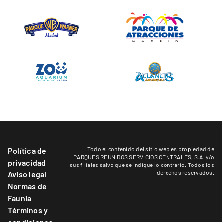
Todo el contenido del sitio web es propiedad de
Política de
PARQUES REUNIDOS SERVICIOS CENTRALES, S.A. y/o
privacidad
sus filiales salvo que se indique lo contrario. Todos los
derechos reservados.
Aviso legal
Normas de
Faunia
Términos y
condiciones