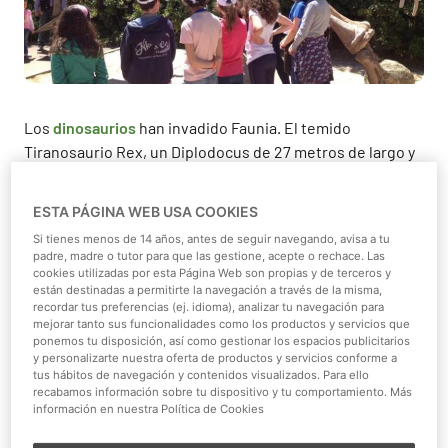
Los
dinosaurios
han invadido Faunia. El temido
Tiranosaurio Rex, un Diplodocus de 27 metros de largo y
un Velociraptor del Cretácico son algunos de los nuevos
habitantes del Parque Temático de la Naturaleza. En
ESTA PÁGINA WEB USA COOKIES
total, 18 réplicas de dinosaurios a tamaño real forman la
Si tienes menos de 14 años, antes de seguir navegando, avisa a tu
exposición más jurásica de Faunia: ‘El Cañon de los
padre, madre o tutor para que las gestione, acepte o rechace. Las
Dinosaurios’.
cookies utilizadas por esta Página Web son propias y de terceros y
están destinadas a permitirte la navegación a través de la misma,
recordar tus preferencias (ej. idioma), analizar tu navegación para
Los niños conocerán en esta exposición interactiva el
mejorar tanto sus funcionalidades como los productos y servicios que
potente rugido del
T-Rex
, el depredador más mortífero;
ponemos tu disposición, así como gestionar los espacios publicitarios
el vuelo del Pterodáctilo, el reptil que conquisto los
y personalizarte nuestra oferta de productos y servicios conforme a
tus hábitos de navegación y contenidos visualizados. Para ello
cielos; o los ágiles movimientos del Velociraptor, el
recabamos información sobre tu dispositivo y tu comportamiento. Más
cazador más experto de todos los dinosaurios.
información en nuestra Política de Cookies
Descubrirán anécdotas de estos asombrosos animales,