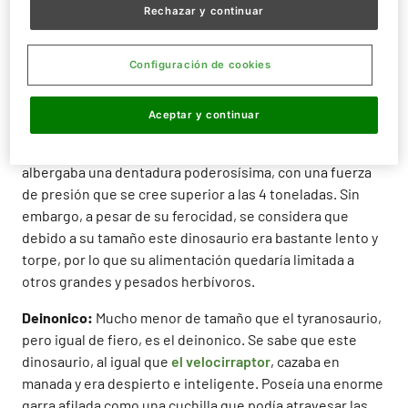
seres, ¡y a tamaño real! Para preparar la visita, te
Rechazar y continuar
mostramos tres
dinosaurios carnívoros
que puedes
encontrar en Faunia.
Configuración de cookies
Tyranosaurio:
Con sus casi 14 metros de largo y 6 de alto,
y más de 18 toneladas de peso, el Tyranosaurio Rex es
Aceptar y continuar
uno de los más grandes depredadores que ha existido
sobre la faz de la tierra. Su enorme y pesada cabeza
albergaba una dentadura poderosísima, con una fuerza
de presión que se cree superior a las 4 toneladas. Sin
embargo, a pesar de su ferocidad, se considera que
debido a su tamaño este dinosaurio era bastante lento y
torpe, por lo que su alimentación quedaría limitada a
otros grandes y pesados herbívoros.
Deinonico:
Mucho menor de tamaño que el tyranosaurio,
pero igual de fiero, es el deinonico. Se sabe que este
dinosaurio, al igual que
el velocirraptor
, cazaba en
manada y era despierto e inteligente. Poseía una enorme
garra afilada como una cuchilla que podía atravesar las