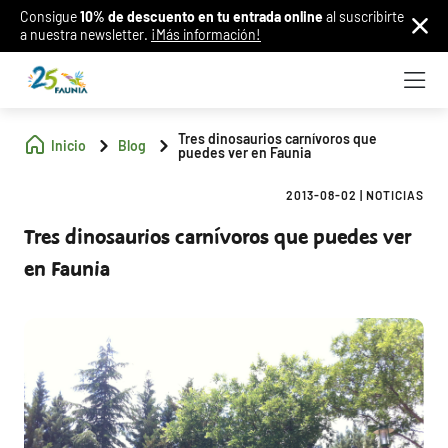
Consigue
10% de descuento en tu entrada online
al suscribirte
a nuestra newsletter.
¡Más información!
Tres dinosaurios carnívoros que
Inicio
Blog
puedes ver en Faunia
2013-08-02
|
NOTICIAS
Tres dinosaurios carnívoros que puedes ver
en Faunia