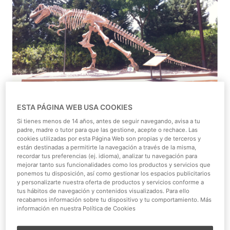
ESTA PÁGINA WEB USA COOKIES
Ni el león, ni el oso polar, ni el cocodrilo, ni el tiburón...
Ninguno de los animales carnívoros que conviven
Si tienes menos de 14 años, antes de seguir navegando, avisa a tu
padre, madre o tutor para que las gestione, acepte o rechace. Las
actualmente en nuestro planeta podría hacerle frente a
cookies utilizadas por esta Página Web son propias y de terceros y
los depredadores de hace miles de años, los dinosaurios.
están destinadas a permitirte la navegación a través de la misma,
recordar tus preferencias (ej. idioma), analizar tu navegación para
De un tamaño descomunal, gruesas pieles, mandíbulas y
mejorar tanto sus funcionalidades como los productos y servicios que
garras letales, estos seres prehistóricos podrían haber
ponemos tu disposición, así como gestionar los espacios publicitarios
sido los amos del planeta de no haberse extinguido. En el
y personalizarte nuestra oferta de productos y servicios conforme a
tus hábitos de navegación y contenidos visualizados. Para ello
Cañón de los Dinosaurios
hemos seleccionado a algunos
recabamos información sobre tu dispositivo y tu comportamiento. Más
de los habitantes más representativos de esa Era para
información en nuestra Política de Cookies
que los más pequeños descubran cómo eran estos