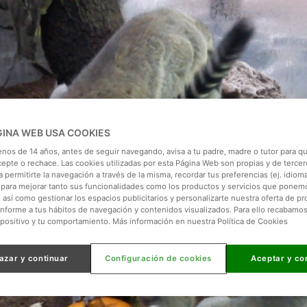
GINA WEB USA COOKIES
enos de 14 años, antes de seguir navegando, avisa a tu padre, madre o tutor para qu
cepte o rechace. Las cookies utilizadas por esta Página Web son propias y de tercer
 permitirte la navegación a través de la misma, recordar tus preferencias (ej. idioma)
para mejorar tanto sus funcionalidades como los productos y servicios que ponem
, así como gestionar los espacios publicitarios y personalizarte nuestra oferta de p
onforme a tus hábitos de navegación y contenidos visualizados. Para ello recabamo
spositivo y tu comportamiento. Más información en nuestra Política de Cookies
azar y continuar
Configuración de cookies
Aceptar y co