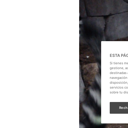
ESTA PÁ
Si tienes m
gestione, a
destinadas a
navegación 
disposición
servicios c
sobre tu di
Rech