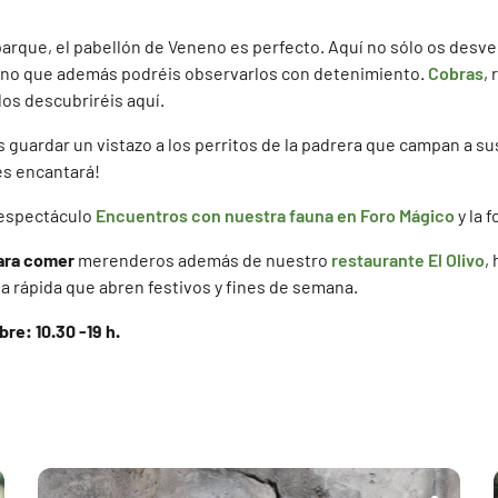
al parque, el pabellón de Veneno es perfecto. Aquí no sólo os desv
sino que además podréis observarlos con detenimiento.
Cobras
,
 los descubriréis aquí.
s guardar un vistazo a los perritos de la padrera que campan a su
es encantará!
n espectáculo
Encuentros con nuestra fauna en Foro Mágico
y la f
ara comer
merenderos además de nuestro
restaurante El Olivo
, 
a rápida que abren festivos y fines de semana.
re: 10.30 -19 h.