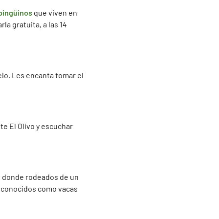
pingüinos
que viven en
a gratuita, a las 14
lo. Les encanta tomar el
e El Olivo y escuchar
nas donde rodeados de un
e conocidos como vacas