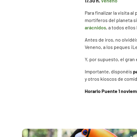
17.30 h.
Veneno
Para finalizar la visita 
mortíferos del planeta 
arácnidos
, a todos ellos
Antes de iros, no olvidéi
Veneno, a los peques ¡L
Y, por supuesto, el gra
Importante, disponéis
p
y otros kioscos de comid
Horario Puente 1 noviemb