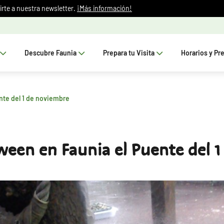
irte a nuestra newsletter.
¡Más información!
Descubre Faunia
Prepara tu Visita
Horarios y Pr
nte del 1 de noviembre
ween en Faunia el Puente del 