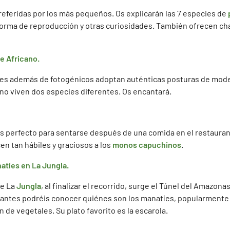
referidas por los más pequeños. Os explicarán las 7 especies de
forma de reproducción y otras curiosidades. También ofrecen charl
e Africano.
es además de fotogénicos adoptan auténticas posturas de mode
ano viven dos especies diferentes. Os encantará.
s perfecto para sentarse después de una comida en el restaurant
en tan hábiles y graciosos a los
monos capuchinos
.
atíes en La Jungla.
de La
Jungla
, al finalizar el recorrido, surge el Túnel del Amazo
itantes podréis conocer quiénes son los manatíes, popularment
 de vegetales. Su plato favorito es la escarola.