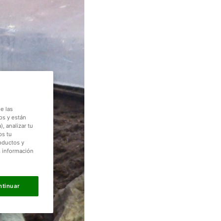
e las
os y están
, analizar tu
os tu
roductos y
s información
ntinuar