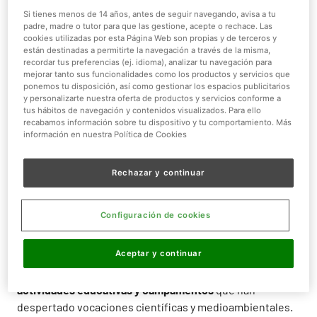
Madrid, 9 julio de 2026.
El próximo 10 de julio, Faunia
Si tienes menos de 14 años, antes de seguir navegando, avisa a tu
celebra su 25 aniversario consolidado como uno de los
padre, madre o tutor para que las gestione, acepte o rechace. Las
cookies utilizadas por esta Página Web son propias y de terceros y
parques zoológicos y de naturaleza de referencia en
están destinadas a permitirte la navegación a través de la misma,
España. Desde su apertura en 2001, el parque ha
recordar tus preferencias (ej. idioma), analizar tu navegación para
acercado el mundo animal a través de ecosistemas
mejorar tanto sus funcionalidades como los productos y servicios que
ponemos tu disposición, así como gestionar los espacios publicitarios
inmersivos, experiencias educativas y programas de
y personalizarte nuestra oferta de productos y servicios conforme a
conservación, superando los 10 millones de visitantes y
tus hábitos de navegación y contenidos visualizados. Para ello
recabamos información sobre tu dispositivo y tu comportamiento. Más
recibiendo a más de un millón y medio de escolares a lo
información en nuestra Política de Cookies
largo de su historia.
Durante este cuarto de siglo, Faunia no solo se ha
Rechazar y continuar
convertido en un
espacio de ocio y aprendizaje
, sino
también en un
motor de transformación para el distrito
Configuración de cookies
de Vicálvaro
. Su apertura contribuyó a impulsar el
desarrollo de esta zona de Madrid y, desde entonces, ha
Aceptar y continuar
permitido que generaciones de madrileños se hayan
acercado a la naturaleza a través de
visitas escolares,
actividades educativas y campamentos
que han
despertado vocaciones científicas y medioambientales.