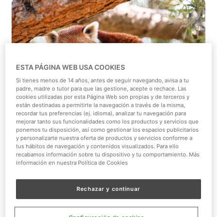
ESTA PÁGINA WEB USA COOKIES
Si tienes menos de 14 años, antes de seguir navegando, avisa a tu
padre, madre o tutor para que las gestione, acepte o rechace. Las
cookies utilizadas por esta Página Web son propias y de terceros y
están destinadas a permitirte la navegación a través de la misma,
recordar tus preferencias (ej. idioma), analizar tu navegación para
mejorar tanto sus funcionalidades como los productos y servicios que
ponemos tu disposición, así como gestionar los espacios publicitarios
y personalizarte nuestra oferta de productos y servicios conforme a
tus hábitos de navegación y contenidos visualizados. Para ello
recabamos información sobre tu dispositivo y tu comportamiento. Más
información en nuestra Política de Cookies
Promoción online
Cómo conseguirla
Rechazar y continuar
Validez
: compra del 11 al 18 de junio y acceso
hasta el 06/09/2026.