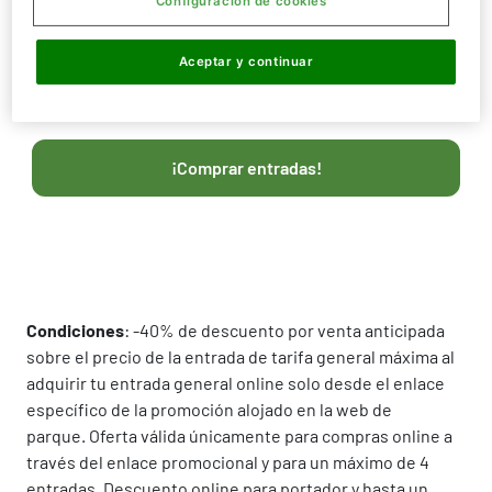
Configuración de cookies
Producto:
Entrada General online de día
completo con
un 40% dto por venta anticipada.
Aceptar y continuar
Cómo conseguirlo:
Accede al siguiente enlace y
¡consigue tu código tu descuento!
¡Comprar entradas!
Condiciones
: -40% de descuento por venta anticipada
sobre el precio de la entrada de tarifa general máxima al
adquirir tu entrada general online solo desde el enlace
específico de la promoción alojado en la web de
parque. Oferta válida únicamente para compras online a
través del enlace promocional y para un máximo de 4
entradas. Descuento online para portador y hasta un