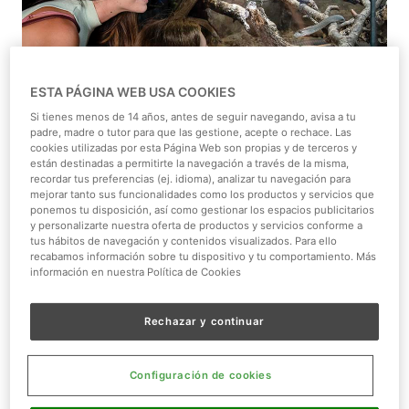
ESTA PÁGINA WEB USA COOKIES
Si tienes menos de 14 años, antes de seguir navegando, avisa a tu
padre, madre o tutor para que las gestione, acepte o rechace. Las
1/1
cookies utilizadas por esta Página Web son propias y de terceros y
están destinadas a permitirte la navegación a través de la misma,
recordar tus preferencias (ej. idioma), analizar tu navegación para
mejorar tanto sus funcionalidades como los productos y servicios que
De 01-01-2026 a 31-12-2026
ponemos tu disposición, así como gestionar los espacios publicitarios
y personalizarte nuestra oferta de productos y servicios conforme a
tus hábitos de navegación y contenidos visualizados. Para ello
Promociones y descuentos
recabamos información sobre tu dispositivo y tu comportamiento. Más
información en nuestra Política de Cookies
Rechazar y continuar
Siendo profesor, tu entrada por 18,90€
Por ser profesor, accede a Faunia por 18,90€
cualquier
Configuración de cookies
día para el titular y tres acompañantes. Presenta en
taquilla tu acreditación oficial (cabecera de nómina o