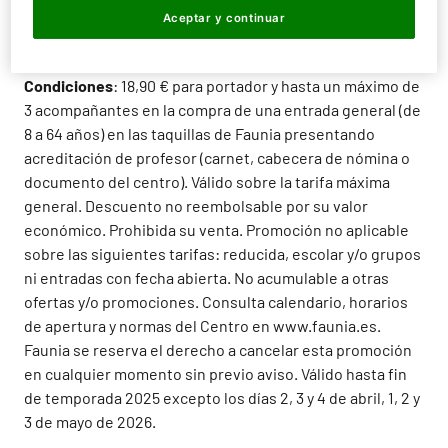
Aceptar y continuar
carnet de profesor) en la taquilla de Faunia el día de la
visita, y recibe tu descuento.
Condiciones
: 18,90 € para portador y hasta un máximo de
3 acompañantes en la compra de una entrada general (de
8 a 64 años) en las taquillas de Faunia presentando
acreditación de profesor (carnet, cabecera de nómina o
documento del centro). Válido sobre la tarifa máxima
general. Descuento no reembolsable por su valor
económico. Prohibida su venta. Promoción no aplicable
sobre las siguientes tarifas: reducida, escolar y/o grupos
ni entradas con fecha abierta. No acumulable a otras
ofertas y/o promociones. Consulta calendario, horarios
de apertura y normas del Centro en www.faunia.es.
Faunia se reserva el derecho a cancelar esta promoción
en cualquier momento sin previo aviso. Válido hasta fin
de temporada 2025 excepto los días 2, 3 y 4 de abril, 1, 2 y
3 de mayo de 2026.