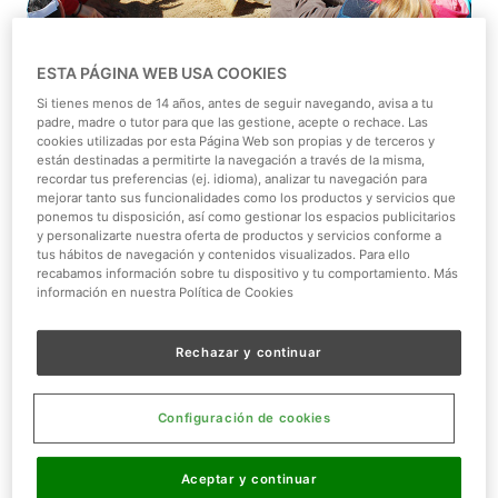
1/1
ESTA PÁGINA WEB USA COOKIES
Si tienes menos de 14 años, antes de seguir navegando, avisa a tu
padre, madre o tutor para que las gestione, acepte o rechace. Las
De 01-01-2026 a 31-12-2026
cookies utilizadas por esta Página Web son propias y de terceros y
están destinadas a permitirte la navegación a través de la misma,
recordar tus preferencias (ej. idioma), analizar tu navegación para
Promociones y descuentos
mejorar tanto sus funcionalidades como los productos y servicios que
ponemos tu disposición, así como gestionar los espacios publicitarios
y personalizarte nuestra oferta de productos y servicios conforme a
tus hábitos de navegación y contenidos visualizados. Para ello
recabamos información sobre tu dispositivo y tu comportamiento. Más
Visita Faunia en grupo y consigue el mejor
información en nuestra Política de Cookies
precio. ¡Desde solo 16,90€ por persona!
Rechazar y continuar
¡Cuantos más seáis, mejor
precio tendréis!
Configuración de cookies
En Faunia queremos que disfrutar en grupo sea más fácil
y más económico. Por eso disfruta de
tarifas exclusivas
Aceptar y continuar