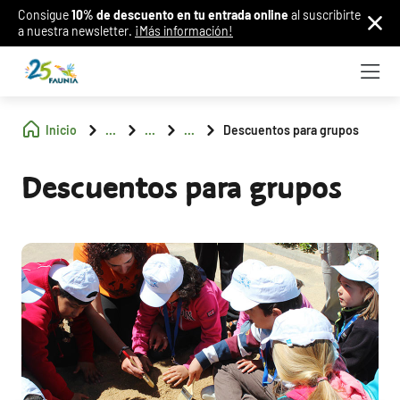
Consigue
10% de descuento en tu entrada online
al suscribirte
a nuestra newsletter.
¡Más información!
Inicio
...
...
...
Descuentos para grupos
Descuentos para grupos