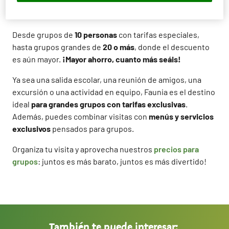
para grupos
.
Además,
cuanto
mayor sea tu grupo
,
más
bajo será el precio por persona
.
Desde grupos de
10 personas
con tarifas especiales,
hasta grupos grandes de
20 o más
, donde el descuento
es aún mayor.
¡Mayor ahorro, cuanto más seáis!
Ya sea una salida escolar, una reunión de amigos, una
excursión o una actividad en equipo, Faunia es el destino
ideal
para grandes grupos con tarifas exclusivas
.
Además, puedes combinar visitas con
menús y servicios
exclusivos
pensados para grupos.
Organiza tu visita y aprovecha nuestros
precios para
grupos
: juntos es más barato, juntos es más divertido!
También te puede interesar: