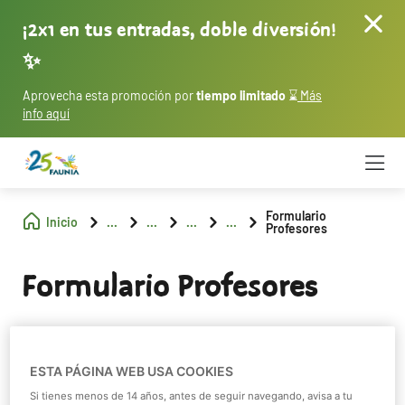
¡2x1 en tus entradas, doble diversión!
✨
Aprovecha esta promoción por
tiempo limitado
⌛
Más
info aquí
Formulario
Inicio
...
...
...
...
Profesores
Formulario Profesores
¡No te pierdas nada!
ESTA PÁGINA WEB USA COOKIES
Si tienes menos de 14 años, antes de seguir navegando, avisa a tu
Recibe promociones exclusivas y mantente al día sobre