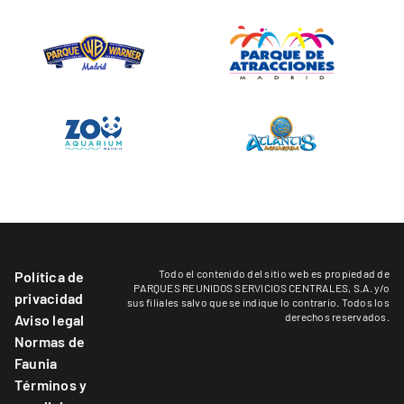
Todo el contenido del sitio web es propiedad de
Política de
PARQUES REUNIDOS SERVICIOS CENTRALES, S.A. y/o
privacidad
sus filiales salvo que se indique lo contrario. Todos los
derechos reservados.
Aviso legal
Normas de
Faunia
Términos y