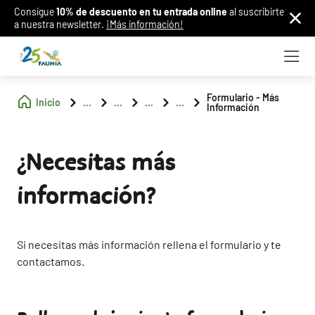
Consigue
10% de descuento en tu entrada online
al suscribirte
a nuestra newsletter.
¡Más información!
Formulario - Más
Inicio
...
...
...
...
Información
¿Necesitas más
información?
Si necesitas más información rellena el formulario y te
contactamos.