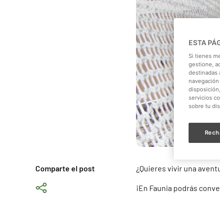
ESTA PÁ
Si tienes m
gestione, a
destinadas a
navegación 
disposición
servicios c
sobre tu di
Rech
Comparte el post
¿Quieres vivir una avent
¡En Faunia podrás conver