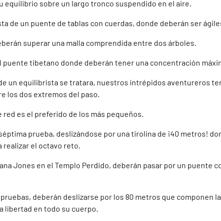
quilibrio sobre un largo tronco suspendido en el aire.
a de un puente de tablas con cuerdas, donde deberán ser ágiles
eberán superar una malla comprendida entre dos árboles.
l puente tibetano donde deberán tener una concentración máxi
de un equilibrista se tratara, nuestros intrépidos aventureros 
re los dos extremos del paso.
 red es el preferido de los más pequeños.
 séptima prueba, deslizándose por una tirolina de ¡40 metros! d
realizar el octavo reto.
iana Jones en el Templo Perdido, deberán pasar por un puente c
 pruebas, deberán deslizarse por los 80 metros que componen las
la libertad en todo su cuerpo.