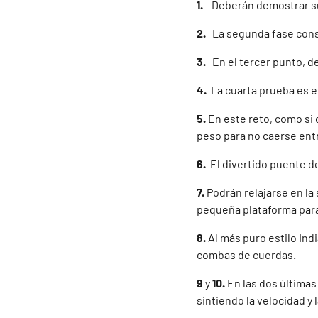
1.
Deberán demostrar su e
2.
La segunda fase const
3.
En el tercer punto, d
4.
La cuarta prueba es e
5.
En este reto, como si 
peso para no caerse ent
6.
El divertido puente de
7.
Podrán relajarse en la
pequeña plataforma para 
8.
Al más puro estilo Ind
combas de cuerdas.
9
y
10.
En las dos últimas
sintiendo la velocidad y 