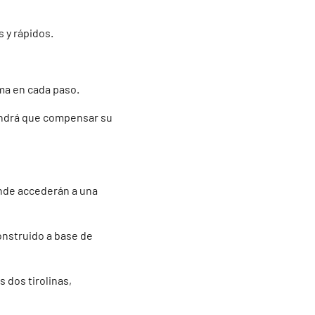
 y rápidos.
ma en cada paso.
tendrá que compensar su
onde accederán a una
onstruido a base de
 dos tirolinas,