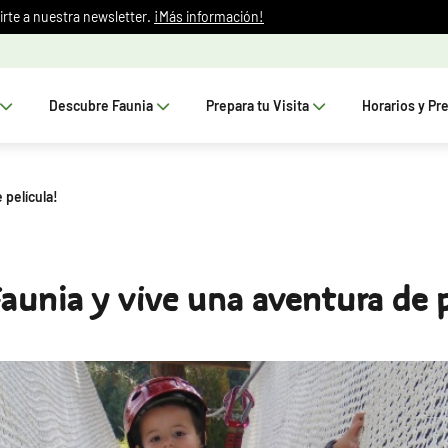
irte a nuestra newsletter.
¡Más información!
Descubre Faunia
Prepara tu Visita
Horarios y Pr
 película!
Faunia y vive una aventura de p