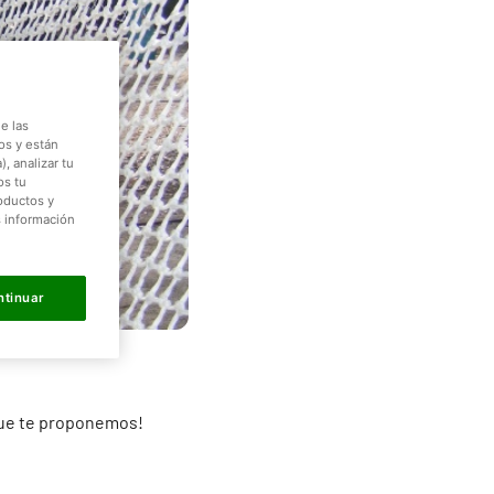
e las
os y están
, analizar tu
os tu
roductos y
s información
ntinuar
 que te proponemos!