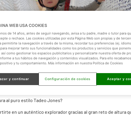
GINA WEB USA COOKIES
enos de 14 años, antes de seguir navegando, avisa a tu padre, madre o tutor para qu
cepte o rechace. Las cookies utilizadas por esta Página Web son propias y de tercer
 permitirte la navegación a través de la misma, recordar tus preferencias (ej. idioma)
para mejorar tanto sus funcionalidades como los productos y servicios que ponem
, así como gestionar los espacios publicitarios y personalizarte nuestra oferta de p
onforme a tus hábitos de navegación y contenidos visualizados. Para ello recabamo
spositivo y tu comportamiento. Más información en nuestra Política de Cookies
azar y continuar
Configuración de cookies
Aceptar y co
ura al puro estilo Tadeo Jones?
tirte en un auténtico explorador gracias al gran reto de altura