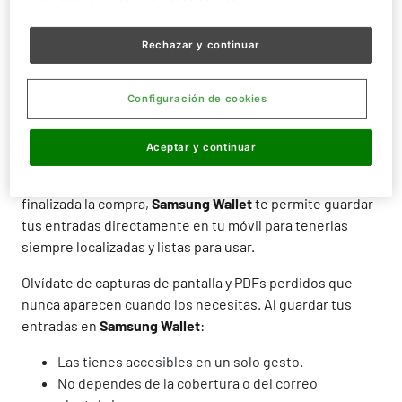
innecesarias!
Rechazar y continuar
Motivos para usar tu Samsung Wallet y tu
Samsung Pay.
Configuración de cookies
Gestionar tus entradas y tus pagos nunca había sido tan
sencillo. Con
Samsung Pay
, puedes completar la compra
Aceptar y continuar
de tus entradas en la web de forma rápida, segura y sin
necesidad de introducir datos cada vez. Y una vez
finalizada la compra,
Samsung Wallet
te permite guardar
tus entradas directamente en tu móvil para tenerlas
siempre localizadas y listas para usar.
Olvídate de capturas de pantalla y PDFs perdidos que
nunca aparecen cuando los necesitas. Al guardar tus
entradas en
Samsung Wallet
:
Las tienes accesibles en un solo gesto.
No dependes de la cobertura o del correo