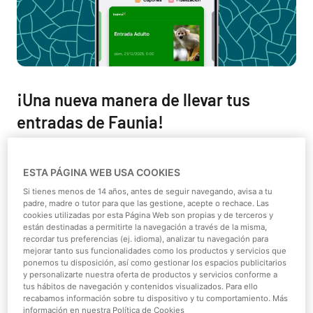
¡Una nueva manera de llevar tus
entradas de Faunia!
Faunia sigue avanzando para que
tu visita sea más
cómoda y fluida.
Por eso incorporamos
nuevas formas de
ESTA PÁGINA WEB USA COOKIES
pago en la web
y acceso
digital a través de
Samsung Pay
Si tienes menos de 14 años, antes de seguir navegando, avisa a tu
y
Samsung Wallet
, una solución que te permite disfrutar
padre, madre o tutor para que las gestione, acepte o rechace. Las
del parque desde el primer minuto sin complicaciones.
cookies utilizadas por esta Página Web son propias y de terceros y
están destinadas a permitirte la navegación a través de la misma,
recordar tus preferencias (ej. idioma), analizar tu navegación para
Al guardar tus entradas directamente en
Samsung
mejorar tanto sus funcionalidades como los productos y servicios que
Wallet
, reduces el uso de papel y evitas tener que buscar
ponemos tu disposición, así como gestionar los espacios publicitarios
capturas en el móvil. Tu entrada queda
almacenada de
y personalizarte nuestra oferta de productos y servicios conforme a
tus hábitos de navegación y contenidos visualizados. Para ello
forma segura
junto a tus tarjetas y billetes digitales.
recabamos información sobre tu dispositivo y tu comportamiento. Más
¡Lista para mostrarla en el acceso sin estrés ni esperas
información en nuestra Política de Cookies