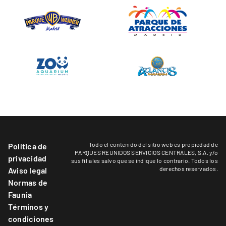
Todo el contenido del sitio web es propiedad de
Política de
PARQUES REUNIDOS SERVICIOS CENTRALES, S.A. y/o
privacidad
sus filiales salvo que se indique lo contrario. Todos los
derechos reservados.
Aviso legal
Normas de
Faunia
Términos y
condiciones