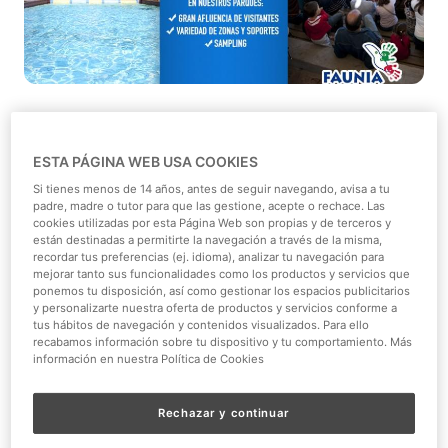
Las campañas de distribución de muestras de producto,
más conocidas como
campañas de sampling
, son una
ESTA PÁGINA WEB USA COOKIES
gran oportunidad para llegar a los consumidores finales,
Si tienes menos de 14 años, antes de seguir navegando, avisa a tu
darles a probar e incentivarlos a comprar.
padre, madre o tutor para que las gestione, acepte o rechace. Las
cookies utilizadas por esta Página Web son propias y de terceros y
Aquopolis Villanueva de la Cañada
y
Faunia
ponen sus
están destinadas a permitirte la navegación a través de la misma,
recordar tus preferencias (ej. idioma), analizar tu navegación para
espacios y su gran afluencia de visitantes a disposición
mejorar tanto sus funcionalidades como los productos y servicios que
de su empresa para realizar
campañas de sampling,
para
ponemos tu disposición, así como gestionar los espacios publicitarios
y personalizarte nuestra oferta de productos y servicios conforme a
que su marca o producto se vean reforzados y tengan
tus hábitos de navegación y contenidos visualizados. Para ello
presencia en los parques. Con sus campañas de
recabamos información sobre tu dispositivo y tu comportamiento. Más
sampling, podrá ofrecer una experiencia a nuestros
información en nuestra Política de Cookies
miles de asistentes, dándoles la oportunidad de probar
sus productos de primera mano y que se conviertan en
Rechazar y continuar
futuros compradores y prescriptores del mismo.