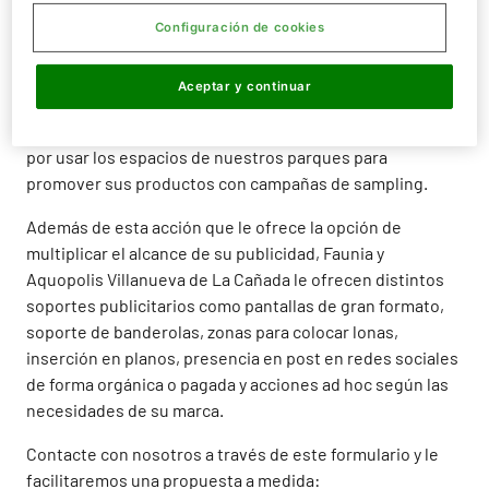
Tanto el Parque acuático de Madrid (Aquopolis Villanueva
Configuración de cookies
de la Cañada), como el Parque temático de la Naturaleza
(Faunia) cuentan con un perfil familiar y juvenil de
Aceptar y continuar
visitantes por lo que
marcas de gran consumo, de
vehículos familiares, deportivas y editoriales
apuestan
por usar los espacios de nuestros parques para
promover sus productos con campañas de sampling.
Además de esta acción que le ofrece la opción de
multiplicar el alcance de su publicidad, Faunia y
Aquopolis Villanueva de La Cañada le ofrecen distintos
soportes publicitarios como pantallas de gran formato,
soporte de banderolas, zonas para colocar lonas,
inserción en planos, presencia en post en redes sociales
de forma orgánica o pagada y acciones ad hoc según las
necesidades de su marca.
Contacte con nosotros a través de este formulario y le
facilitaremos una propuesta a medida: